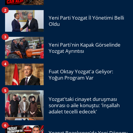
2
Yeni Parti Yozgat İl Yönetimi Belli
Oldu
3
Yeni Parti'nin Kapak Görselinde
Yozgat Ayrıntısı
4
Fuat Oktay Yozgat'a Geliyor:
Yoğun Program Var
5
Yozgat'taki cinayet duruşması
sonrası o aile konuştu: 'İnşallah
adalet tecelli edecek'
6
Yozgat Bozokspor'da Yeni Dönem: