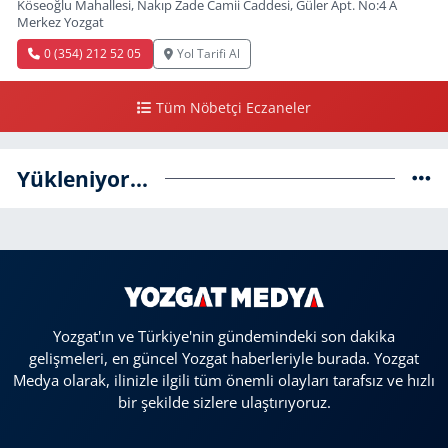
Köseoğlu Mahallesi, Nakıp Zade Camii Caddesi, Güler Apt. No:4 A
Merkez Yozgat
0 (354) 212 52 05
Yol Tarifi Al
Tüm Nöbetçi Eczaneler
Yükleniyor...
Yozgat'ın ve Türkiye'nin gündemindeki son dakika
gelişmeleri, en güncel Yozgat haberleriyle burada. Yozgat
Medya olarak, ilinizle ilgili tüm önemli olayları tarafsız ve hızlı
bir şekilde sizlere ulaştırıyoruz.