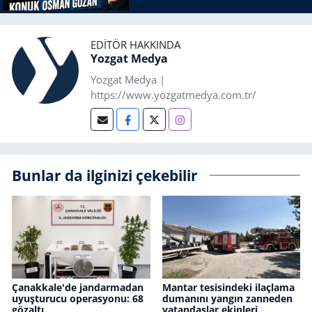
EDITÖR HAKKINDA
Yozgat Medya
Yozgat Medya |
https://www.yozgatmedya.com.tr/
Bunlar da ilginizi çekebilir
Çanakkale'de jandarmadan
Mantar tesisindeki ilaçlama
uyuşturucu operasyonu: 68
dumanını yangın zanneden
gözaltı
vatandaşlar ekipleri