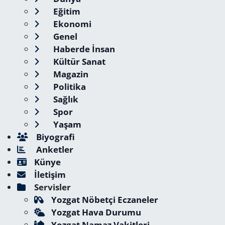
Eğitim
Ekonomi
Genel
Haberde İnsan
Kültür Sanat
Magazin
Politika
Sağlık
Spor
Yaşam
Biyografi
Anketler
Künye
İletişim
Servisler
Yozgat Nöbetçi Eczaneler
Yozgat Hava Durumu
Yozgat Namaz Vakitleri