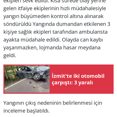
ekipleri sevk edildi. Kısa sürede olay yerine
gelen itfaiye ekiplerinin hızlı müdahalesiyle
yangın büyümeden kontrol altına alınarak
söndürüldü Yangında dumandan etkilenen 3
kişiye sağlık ekipleri tarafından ambulansta
ayakta müdahale edildi. Olayda can kaybı
yaşanmazken, lojmanda hasar meydana
geldi.
İzmit'te iki otomobil
çarpıştı: 3 yaralı
Yangının çıkış nedeninin belirlenmesi için
inceleme başlatıldı.