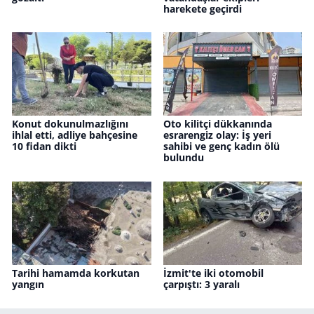
harekete geçirdi
Konut dokunulmazlığını
Oto kilitçi dükkanında
ihlal etti, adliye bahçesine
esrarengiz olay: İş yeri
10 fidan dikti
sahibi ve genç kadın ölü
bulundu
Tarihi hamamda korkutan
İzmit'te iki otomobil
yangın
çarpıştı: 3 yaralı