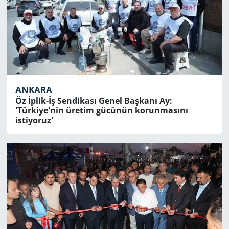
ANKARA
Öz İplik-İş Sendikası Genel Başkanı Ay:
'Türkiye'nin üretim gücünün korunmasını
istiyoruz'