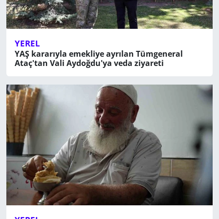
YEREL
YAŞ kararıyla emekliye ayrılan Tümgeneral
Ataç'tan Vali Aydoğdu'ya veda ziyareti