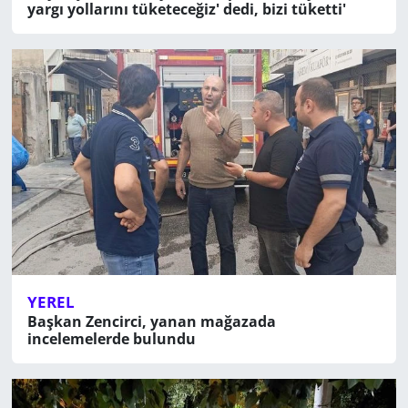
yargı yollarını tüketeceğiz' dedi, bizi tüketti'
YEREL
Başkan Zencirci, yanan mağazada
incelemelerde bulundu