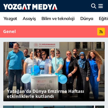
Yozgat
Asayiş
Bilim ve teknoloji
Dünya
Eğit
Genel
Yatağan'da Dünya Emzirme Haftası
etkinliklerle kutlandı