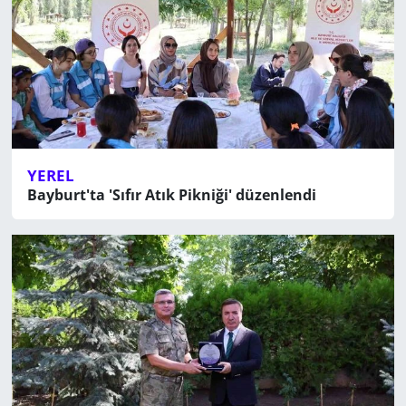
YEREL
Bayburt'ta 'Sıfır Atık Pikniği' düzenlendi