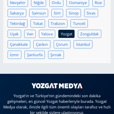
Nevşehir
Niğde
Ordu
Osmaniye
Rize
Sakarya
Samsun
Siirt
Sinop
Sivas
Tekirdağ
Tokat
Trabzon
Tunceli
Uşak
Van
Yalova
Yozgat
Zonguldak
Çanakkale
Çankırı
Çorum
İstanbul
İzmir
Şanlıurfa
Şırnak
Yozgat'ın ve Türkiye'nin gündemindeki son dakika
gelişmeleri, en güncel Yozgat haberleriyle burada. Yozgat
Medya olarak, ilinizle ilgili tüm önemli olayları tarafsız ve hızlı
bir şekilde sizlere ulaştırıyoruz.