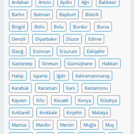
Ardahan
Artvin
Aydın
Ağrı
Balıkesir
Bartın
Batman
Bayburt
Bilecik
Bingöl
Bitlis
Bolu
Burdur
Bursa
Denizli
Diyarbakır
Düzce
Edirne
Elazığ
Erzincan
Erzurum
Eskişehir
Gaziantep
Giresun
Gümüşhane
Hakkari
Hatay
Isparta
Iğdır
Kahramanmaraş
Karabük
Karaman
Kars
Kastamonu
Kayseri
Kilis
Kocaeli
Konya
Kütahya
Kırklareli
Kırıkkale
Kırşehir
Malatya
Manisa
Mardin
Mersin
Muğla
Muş