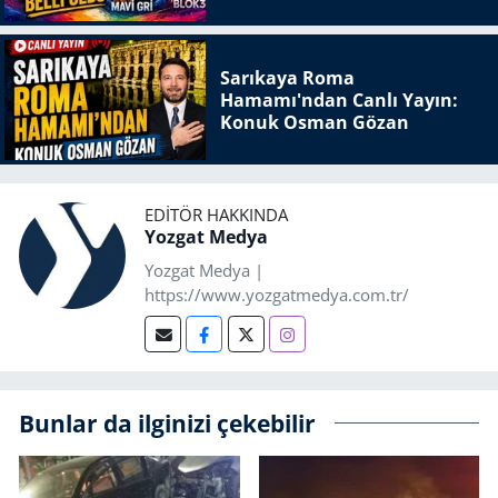
Sarıkaya Roma
Hamamı'ndan Canlı Yayın:
Konuk Osman Gözan
EDITÖR HAKKINDA
Yozgat Medya
Yozgat Medya |
https://www.yozgatmedya.com.tr/
Bunlar da ilginizi çekebilir