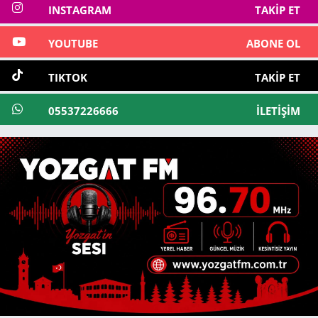
INSTAGRAM
TAKIP ET
YOUTUBE
ABONE OL
TIKTOK
TAKIP ET
05537226666
İLETIŞIM