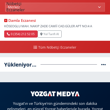
Damla Eczanesi
KÖSEOGLU MAH. NAKIP ZADE CAMİİ CAD.GÜLER APT NO:4 A
0 (354) 212 52 05
Yol Tarifi Al
Tüm Nöbetçi Eczaneler
Yükleniyor...
Yozgat'ın ve Türkiye'nin gündemindeki son dakika
gelişmeleri, en güncel Yozgat haberleriyle burada. Yozgat