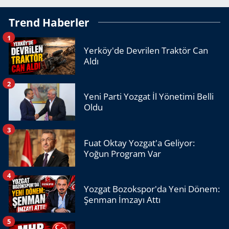
Trend Haberler
1
Yerköy'de Devrilen Traktör Can
Aldı
2
Yeni Parti Yozgat İl Yönetimi Belli
Oldu
3
Fuat Oktay Yozgat'a Geliyor:
Yoğun Program Var
4
Yozgat Bozokspor'da Yeni Dönem:
Şenman İmzayı Attı
5