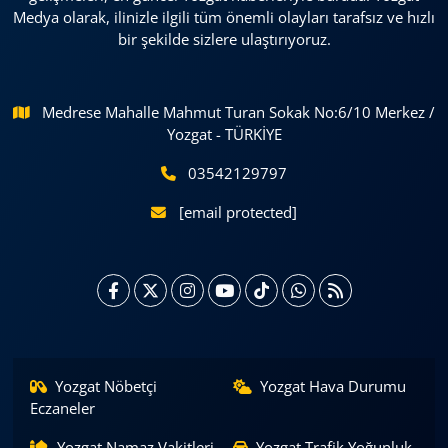
Medya olarak, ilinizle ilgili tüm önemli olayları tarafsız ve hızlı
bir şekilde sizlere ulaştırıyoruz.
Medrese Mahalle Mahmut Turan Sokak No:6/10 Merkez /
Yozgat - TÜRKİYE
03542129797
[email protected]
Yozgat Nöbetçi
Yozgat Hava Durumu
Eczaneler
Yozgat Namaz Vakitleri
Yozgat Trafik Yoğunluk