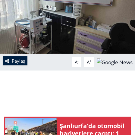
Paylaş
-
+
A
A
Şanlıurfa'da otomobil
bariyerlere çarptı: 1