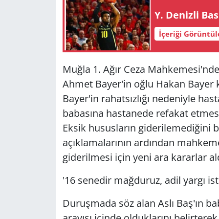
Y. Denizli Ba
İçeriği Görüntü
Muğla 1. Ağır Ceza Mahkemesi'nde
Ahmet Bayer'in oğlu Hakan Bayer ka
Bayer'in rahatsızlığı nedeniyle has
babasına hastanede refakat etmesi 
Eksik hususların giderilemediğini be
açıklamalarının ardından mahkeme 
giderilmesi için yeni ara kararlar al
'16 senedir mağduruz, adil yargı is
Duruşmada söz alan Aslı Baş'ın bab
arayışı içinde olduklarını belirte