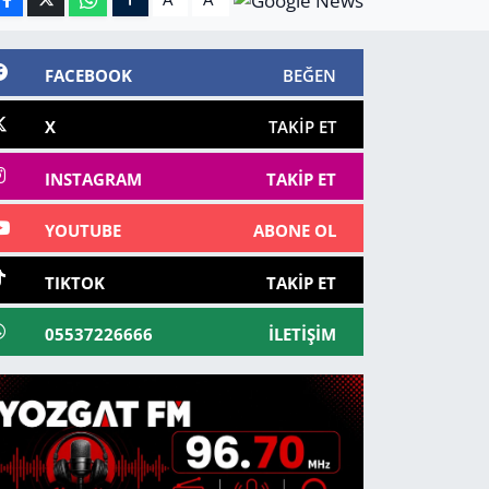
FACEBOOK
BEĞEN
X
TAKIP ET
INSTAGRAM
TAKIP ET
YOUTUBE
ABONE OL
TIKTOK
TAKIP ET
05537226666
İLETIŞIM