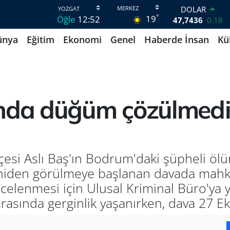
DOLAR
°
19
Öğle
12:52
47,7436
0.18
EURO
ünya
Eğitim
Ekonomi
Genel
Haberde İnsan
Kü
55,2510
0.32
STERLİN
64,4811
0.38
GRAM ALTIN
6660.55
0.03
BİST100
ında düğüm çözülmedi
13.779
-14
BITCOIN
64.959,79
1.11
esi Aslı Baş'ın Bodrum'daki şüpheli ölüm
niden görülmeye başlanan davada mahk
celenmesi için Ulusal Kriminal Büro'ya y
arasında gerginlik yaşanırken, dava 27 Ek