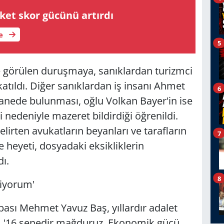
sket skor gücünü artırdı
le
5
 görülen duruşmaya, sanıklardan turizmci
tıldı. Diğer sanıklardan iş insanı Ahmet
6
tanede bulunması, oğlu Volkan Bayer'in ise
nedeniyle mazeret bildirdiği öğrenildi.
lirten avukatların beyanları ve tarafların
7
heyeti, dosyadaki eksikliklerin
dı.
8
tiyorum'
ası Mehmet Yavuz Baş, yıllardır adalet
rek, '16 senedir mağduruz. Ekonomik gücü