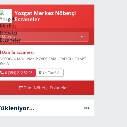
Yozgat Merkez Nöbetçi
Eczaneler
Damla Eczanesi
ÖSEOGLU MAH. NAKIP ZADE CAMİİ CAD.GÜLER APT
O:4 A
0 (354) 212 52 05
Yol Tarifi Al
Tüm Nöbetçi Eczaneler
Yükleniyor...