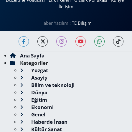
Düzeltme Politikası
Etik İlkeleri
Gizlilik Politikası
Künye
İletişim
Haber Yazılımı:
TE Bilişim
Ana Sayfa
Kategoriler
Yozgat
Asayiş
Bilim ve teknoloji
Dünya
Eğitim
Ekonomi
Genel
Haberde İnsan
Kültür Sanat