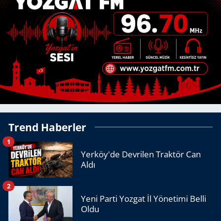
Trend Haberler
1
Yerköy'de Devrilen Traktör Can
Aldı
2
Yeni Parti Yozgat İl Yönetimi Belli
Oldu