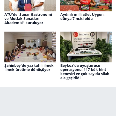
ATÜ'de 'Sunar Gastronomi
Aydınlı milli atlet Uygun,
ve Mutfak Sanatları
dünya 7'ncisi oldu
Akademisi' kuruluyor
Şahinbey'de yaz tatili ilmek
Beykoz'da uyuşturucu
ilmek üretime dönüşüyor
operasyonu: 117 kök hint
keneviri ve çok sayıda silah
ele geçirildi