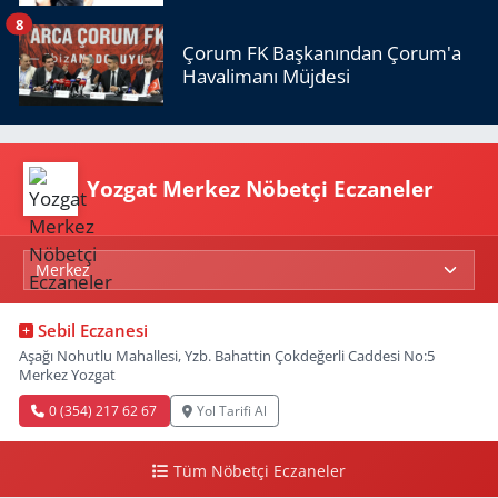
8
Çorum FK Başkanından Çorum'a
Havalimanı Müjdesi
Yozgat Merkez Nöbetçi Eczaneler
Sebil Eczanesi
Aşağı Nohutlu Mahallesi, Yzb. Bahattin Çokdeğerli Caddesi No:5
Merkez Yozgat
0 (354) 217 62 67
Yol Tarifi Al
Tüm Nöbetçi Eczaneler