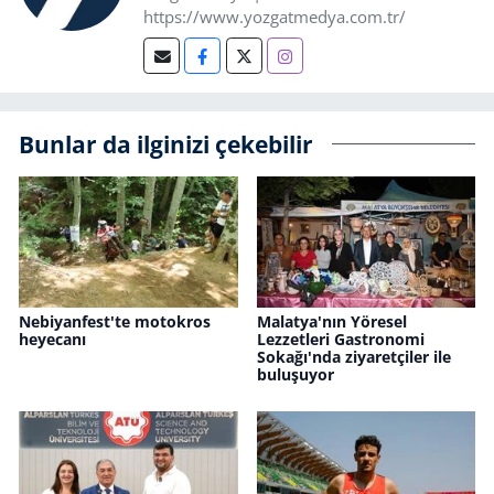
https://www.yozgatmedya.com.tr/
Bunlar da ilginizi çekebilir
Nebiyanfest'te motokros
Malatya'nın Yöresel
heyecanı
Lezzetleri Gastronomi
Sokağı'nda ziyaretçiler ile
buluşuyor