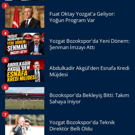
3
Fuat Oktay Yozgat'a Geliyor:
Yoğun Program Var
4
Yozgat Bozokspor'da Yeni Dönem:
Şenman İmzayı Attı
5
Abdulkadir Akgül'den Esnafa Kredi
Müjdesi
6
Bozokspor'da Bekleyiş Bitti: Takım
Sahaya İniyor
7
Yozgat Bozokspor'da Teknik
Direktör Belli Oldu