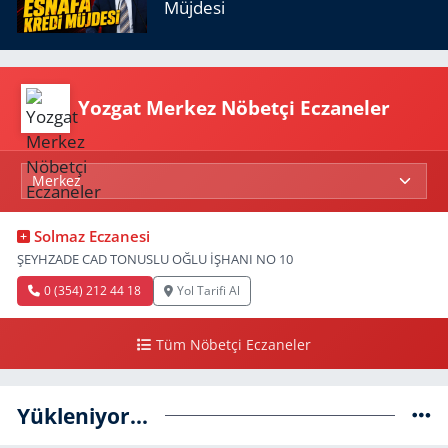
Müjdesi
Yozgat Merkez Nöbetçi Eczaneler
Solmaz Eczanesi
ŞEYHZADE CAD TONUSLU OĞLU İŞHANI NO 10
0 (354) 212 44 18
Yol Tarifi Al
Tüm Nöbetçi Eczaneler
Yükleniyor...