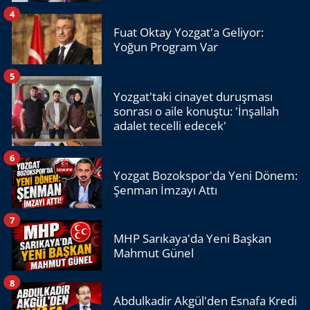
4
Fuat Oktay Yozgat'a Geliyor:
Yoğun Program Var
5
Yozgat'taki cinayet duruşması
sonrası o aile konuştu: 'İnşallah
adalet tecelli edecek'
6
Yozgat Bozokspor'da Yeni Dönem:
Şenman İmzayı Attı
7
MHP Sarıkaya'da Yeni Başkan
Mahmut Günel
8
Abdulkadir Akgül'den Esnafa Kredi