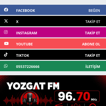
FACEBOOK
BEĞEN
X
TAKIP ET
INSTAGRAM
TAKIP ET
YOUTUBE
ABONE OL
TIKTOK
TAKIP ET
05537226666
İLETIŞIM