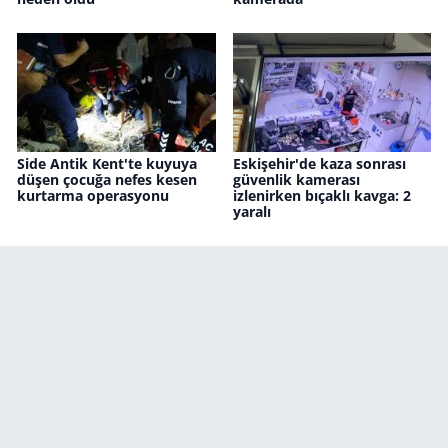
Side Antik Kent'te kuyuya
Eskişehir'de kaza sonrası
düşen çocuğa nefes kesen
güvenlik kamerası
kurtarma operasyonu
izlenirken bıçaklı kavga: 2
yaralı