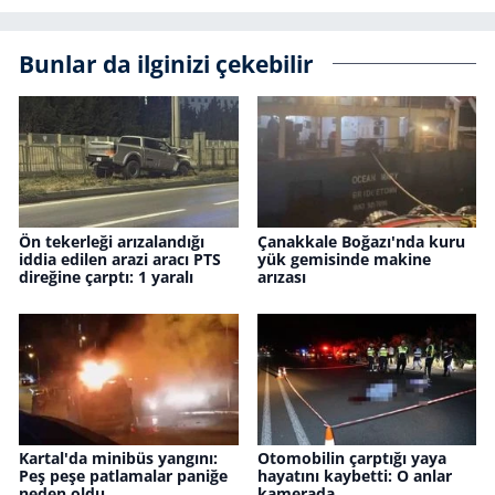
Bunlar da ilginizi çekebilir
Ön tekerleği arızalandığı
Çanakkale Boğazı'nda kuru
iddia edilen arazi aracı PTS
yük gemisinde makine
direğine çarptı: 1 yaralı
arızası
Kartal'da minibüs yangını:
Otomobilin çarptığı yaya
Peş peşe patlamalar paniğe
hayatını kaybetti: O anlar
neden oldu
kamerada