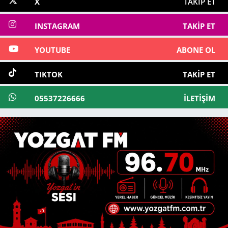
X
TAKIP ET
INSTAGRAM
TAKIP ET
YOUTUBE
ABONE OL
TIKTOK
TAKIP ET
05537226666
İLETIŞIM