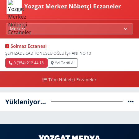
Yozgat Merkez Nöbetçi Eczaneler
Solmaz Eczanesi
ŞEYHZADE CAD TONUSLU OĞLU İŞHANI NO 10
0 (354) 212 44 18
Yol Tarifi Al
Tüm Nöbetçi Eczaneler
Yükleniyor...