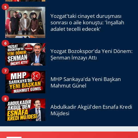
5
Yozgat'taki cinayet duruşması
sonrası o aile konuştu: 'İnşallah
adalet tecelli edecek'
6
Yozgat Bozokspor'da Yeni Dönem:
Şenman İmzayı Attı
7
MHP Sarıkaya'da Yeni Başkan
Mahmut Günel
8
Abdulkadir Akgül'den Esnafa Kredi
Müjdesi