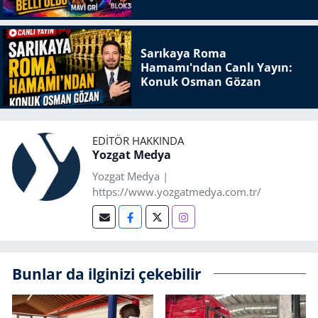
Sarıkaya Roma
Hamamı'ndan Canlı Yayın:
Konuk Osman Gözan
EDITÖR HAKKINDA
Yozgat Medya
Yozgat Medya |
https://www.yozgatmedya.com.tr/
Bunlar da ilginizi çekebilir