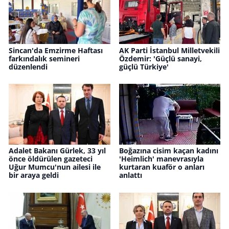
Sincan'da Emzirme Haftası
AK Parti İstanbul Milletvekili
farkındalık semineri
Özdemir: 'Güçlü sanayi,
düzenlendi
güçlü Türkiye'
Adalet Bakanı Gürlek, 33 yıl
Boğazına cisim kaçan kadını
önce öldürülen gazeteci
'Heimlich' manevrasıyla
Uğur Mumcu'nun ailesi ile
kurtaran kuaför o anları
bir araya geldi
anlattı