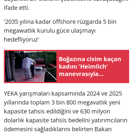
ifade etti.
'2035 yılına kadar offshore rüzgarda 5 bin
megawatlık kurulu güce ulaşmayı
hedefliyoruz'
Boğazına cisim kaçan
kadını 'Heimlich'
manevrasıyla
kurtaran kuaför o
anları anlattı
YEKA yarışmaları kapsamında 2024 ve 2025
yıllarında toplam 3 bin 800 megavatlık yeni
kapasite tahsis edildiğini ve 630 milyon
dolarlık kapasite tahsis bedelini yatırımcıların
ödemesini sağladıklarını belirten Bakan