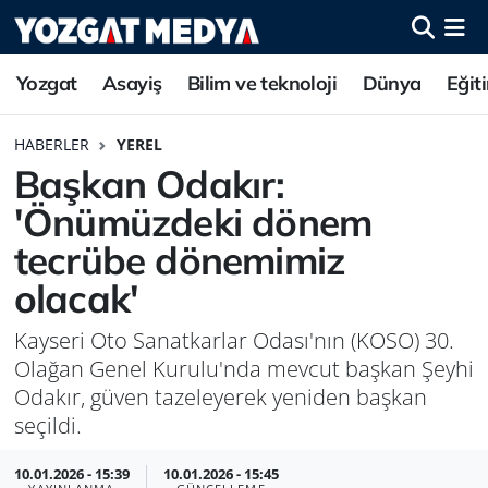
Yozgat
Asayiş
Bilim ve teknoloji
Dünya
Eğit
HABERLER
YEREL
Başkan Odakır:
'Önümüzdeki dönem
tecrübe dönemimiz
olacak'
Kayseri Oto Sanatkarlar Odası'nın (KOSO) 30.
Olağan Genel Kurulu'nda mevcut başkan Şeyhi
Odakır, güven tazeleyerek yeniden başkan
seçildi.
10.01.2026 - 15:39
10.01.2026 - 15:45