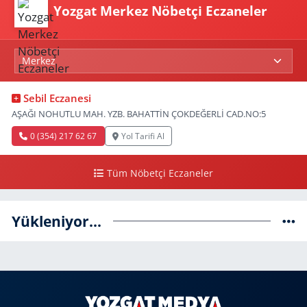
Yozgat Merkez Nöbetçi Eczaneler
Sebil Eczanesi
AŞAĞI NOHUTLU MAH. YZB. BAHATTİN ÇOKDEĞERLİ CAD.NO:5
0 (354) 217 62 67
Yol Tarifi Al
Tüm Nöbetçi Eczaneler
Yükleniyor...