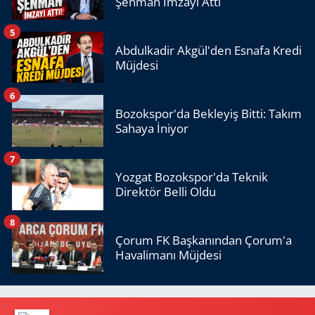
Şenman İmzayı Attı
5
Abdulkadir Akgül'den Esnafa Kredi
Müjdesi
6
Bozokspor'da Bekleyiş Bitti: Takım
Sahaya İniyor
7
Yozgat Bozokspor'da Teknik
Direktör Belli Oldu
8
Çorum FK Başkanından Çorum'a
Havalimanı Müjdesi