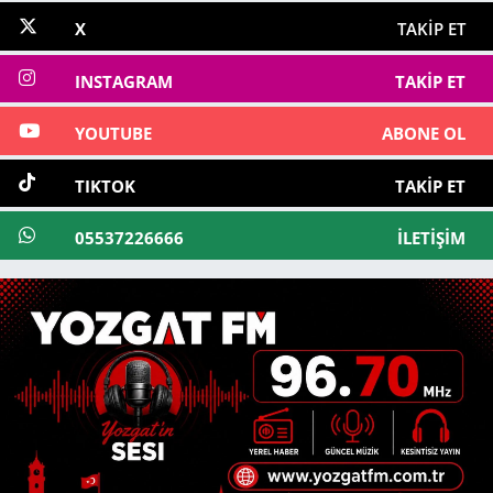
X
TAKIP ET
INSTAGRAM
TAKIP ET
YOUTUBE
ABONE OL
TIKTOK
TAKIP ET
05537226666
İLETIŞIM