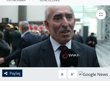
YAYINLANMA
GÜNCELLEME
Paylaş
-
+
A
A