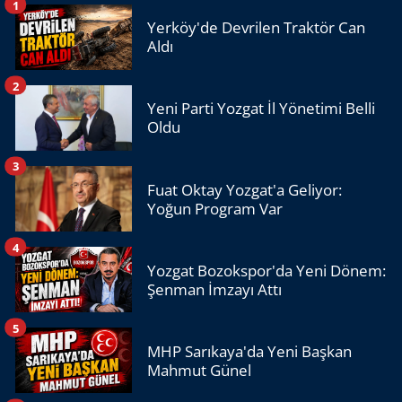
1
Yerköy'de Devrilen Traktör Can
Aldı
2
Yeni Parti Yozgat İl Yönetimi Belli
Oldu
3
Fuat Oktay Yozgat'a Geliyor:
Yoğun Program Var
4
Yozgat Bozokspor'da Yeni Dönem:
Şenman İmzayı Attı
5
MHP Sarıkaya'da Yeni Başkan
Mahmut Günel