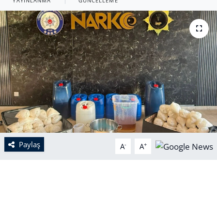
YAYINLANMA
GÜNCELLEME
Paylaş
-
+
A
A