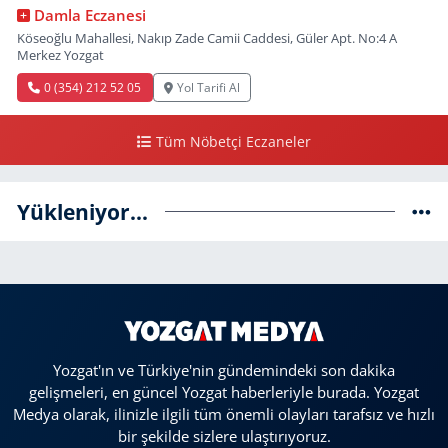
Damla Eczanesi
Köseoğlu Mahallesi, Nakıp Zade Camii Caddesi, Güler Apt. No:4 A
Merkez Yozgat
0 (354) 212 52 05
Yol Tarifi Al
Tüm Nöbetçi Eczaneler
Yükleniyor...
Yozgat'ın ve Türkiye'nin gündemindeki son dakika
gelişmeleri, en güncel Yozgat haberleriyle burada. Yozgat
Medya olarak, ilinizle ilgili tüm önemli olayları tarafsız ve hızlı
bir şekilde sizlere ulaştırıyoruz.