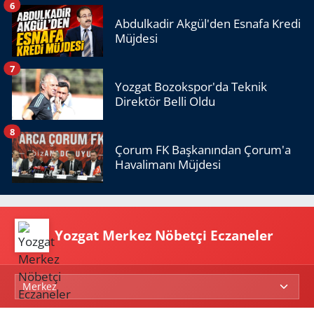
6
Abdulkadir Akgül'den Esnafa Kredi
Müjdesi
7
Yozgat Bozokspor'da Teknik
Direktör Belli Oldu
8
Çorum FK Başkanından Çorum'a
Havalimanı Müjdesi
Yozgat Merkez Nöbetçi Eczaneler