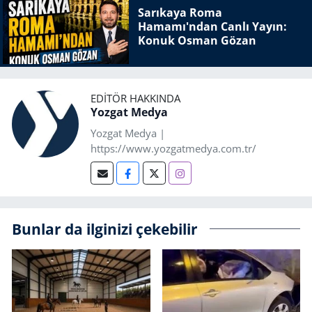
Sarıkaya Roma
Hamamı'ndan Canlı Yayın:
Konuk Osman Gözan
EDITÖR HAKKINDA
Yozgat Medya
Yozgat Medya |
https://www.yozgatmedya.com.tr/
Bunlar da ilginizi çekebilir