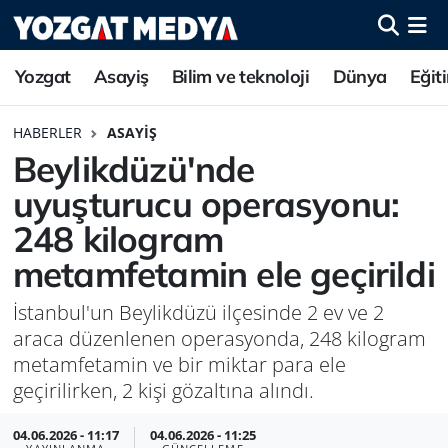
Yozgat
Asayiş
Bilim ve teknoloji
Dünya
Eğit
HABERLER
ASAYIŞ
Beylikdüzü'nde
uyuşturucu operasyonu:
248 kilogram
metamfetamin ele geçirildi
İstanbul'un Beylikdüzü ilçesinde 2 ev ve 2
araca düzenlenen operasyonda, 248 kilogram
metamfetamin ve bir miktar para ele
geçirilirken, 2 kişi gözaltına alındı.
04.06.2026 - 11:17
04.06.2026 - 11:25