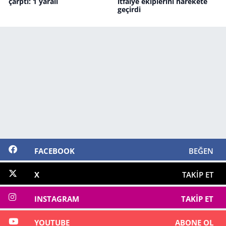
çarptı: 1 yaralı
itfaiye ekiplerini harekete
geçirdi
FACEBOOK
BEĞEN
X
TAKIP ET
INSTAGRAM
TAKIP ET
YOUTUBE
ABONE OL