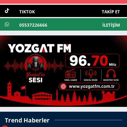
TIKTOK
TAKIP ET
05537226666
İLETIŞIM
Trend Haberler