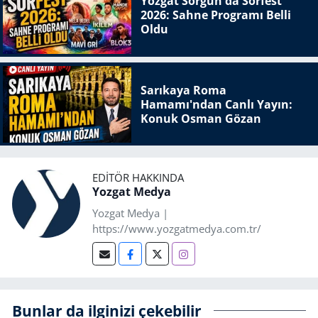
Yozgat Sorgun'da Sorfest
2026: Sahne Programı Belli
Oldu
Sarıkaya Roma
Hamamı'ndan Canlı Yayın:
Konuk Osman Gözan
EDITÖR HAKKINDA
Yozgat Medya
Yozgat Medya |
https://www.yozgatmedya.com.tr/
Bunlar da ilginizi çekebilir