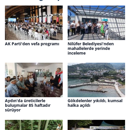
AK Parti'den vefa programı
Nilüfer Belediyesi'nden
mahallelerde yerinde
inceleme
Aydın'da üreticilerle
Gökdelenler yıkıldı, kumsal
buluşmalar 85 haftadır
halka açıldı
sürüyor