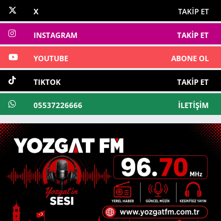
X
TAKIP ET
INSTAGRAM
TAKIP ET
YOUTUBE
ABONE OL
TIKTOK
TAKIP ET
05537226666
İLETIŞIM