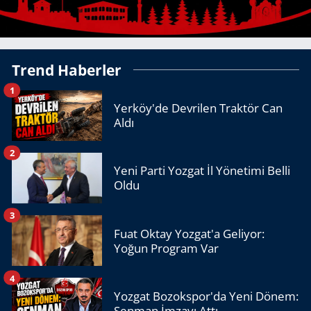
Trend Haberler
1
Yerköy'de Devrilen Traktör Can
Aldı
2
Yeni Parti Yozgat İl Yönetimi Belli
Oldu
3
Fuat Oktay Yozgat'a Geliyor:
Yoğun Program Var
4
Yozgat Bozokspor'da Yeni Dönem:
Şenman İmzayı Attı