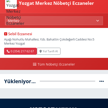
Yozgat Merkez Nöbetçi Eczaneler
Sebil Eczanesi
Aşağı Nohutlu Mahallesi, Yzb. Bahattin Çokdeğerli Caddesi No:5
Merkez Yozgat
0 (354) 217 62 67
Yol Tarifi Al
Tüm Nöbetçi Eczaneler
Yükleniyor...