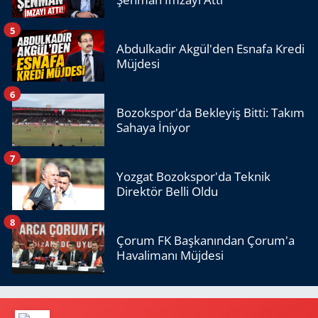
5
Abdulkadir Akgül'den Esnafa Kredi
Müjdesi
6
Bozokspor'da Bekleyiş Bitti: Takım
Sahaya İniyor
7
Yozgat Bozokspor'da Teknik
Direktör Belli Oldu
8
Çorum FK Başkanından Çorum'a
Havalimanı Müjdesi