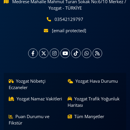
Medrese Mahalle Mahmut Turan Sokak No:6/10 Merkez /
Yozgat - TÜRKİYE
03542129797
[email protected]
Yozgat Nöbetçi
Yozgat Hava Durumu
Eczaneler
Yozgat Namaz Vakitleri
Yozgat Trafik Yoğunluk
Haritası
Puan Durumu ve
Tüm Manşetler
Fikstür