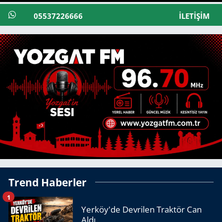
05537226666
İLETIŞIM
Trend Haberler
1
Yerköy'de Devrilen Traktör Can
Aldı