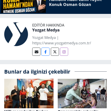
Konuk Osman Gözan
EDITÖR HAKKINDA
Yozgat Medya
Yozgat Medya |
https://www.yozgatmedya.com.tr/
Bunlar da ilginizi çekebilir