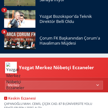
7
Yozgat Bozokspor'da Teknik
Direktör Belli Oldu
8
Çorum FK Başkanından Çorum'a
Havalimanı Müjdesi
Yozgat Merkez Nöbetçi Eczaneler
Keskin Eczanesi
ÇAPANOĞLU MAH. CEMİL ÇİÇEK CAD. 87 B (ÜNİVERSİTE YOLU
ŞEHİTLER FEN LİSESİ ALTI)