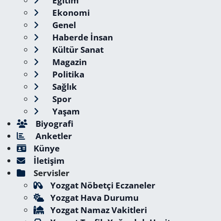
Eğitim
Ekonomi
Genel
Haberde İnsan
Kültür Sanat
Magazin
Politika
Sağlık
Spor
Yaşam
Biyografi
Anketler
Künye
İletişim
Servisler
Yozgat Nöbetçi Eczaneler
Yozgat Hava Durumu
Yozgat Namaz Vakitleri