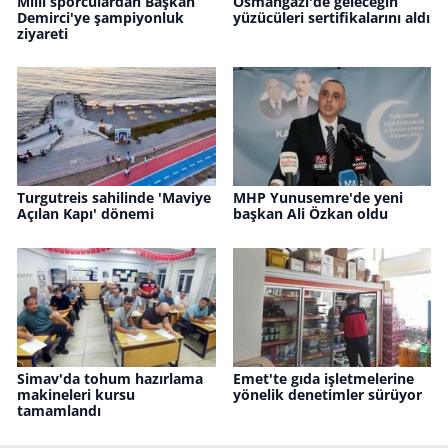
Milli sporculardan Başkan
Osmangazi'de geleceğin
Demirci'ye şampiyonluk
yüzücüleri sertifikalarını aldı
ziyareti
Turgutreis sahilinde 'Maviye
MHP Yunusemre'de yeni
Açılan Kapı' dönemi
başkan Ali Özkan oldu
Simav'da tohum hazırlama
Emet'te gıda işletmelerine
makineleri kursu
yönelik denetimler sürüyor
tamamlandı