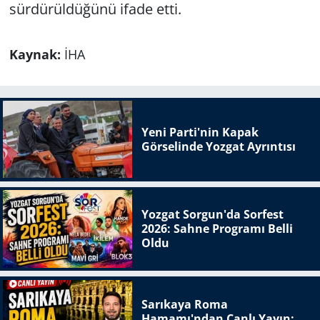
sürdürüldüğünü ifade etti.
Kaynak:
İHA
Yeni Parti'nin Kapak
Görselinde Yozgat Ayrıntısı
Yozgat Sorgun'da Sorfest
2026: Sahne Programı Belli
Oldu
Sarıkaya Roma
Hamamı'ndan Canlı Yayın: