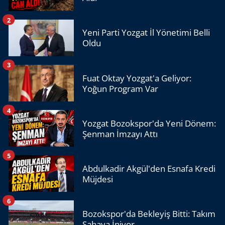
2
Yeni Parti Yozgat İl Yönetimi Belli
Oldu
3
Fuat Oktay Yozgat'a Geliyor:
Yoğun Program Var
4
Yozgat Bozokspor'da Yeni Dönem:
Şenman İmzayı Attı
5
Abdulkadir Akgül'den Esnafa Kredi
Müjdesi
6
Bozokspor'da Bekleyiş Bitti: Takım
Sahaya İniyor