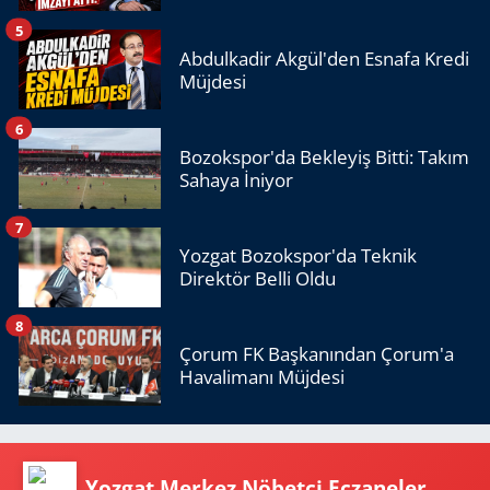
5
Abdulkadir Akgül'den Esnafa Kredi
Müjdesi
6
Bozokspor'da Bekleyiş Bitti: Takım
Sahaya İniyor
7
Yozgat Bozokspor'da Teknik
Direktör Belli Oldu
8
Çorum FK Başkanından Çorum'a
Havalimanı Müjdesi
Yozgat Merkez Nöbetçi Eczaneler