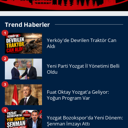
Trend Haberler
1
Yerköy'de Devrilen Traktör Can
Aldı
2
Yeni Parti Yozgat İl Yönetimi Belli
Oldu
3
Fuat Oktay Yozgat'a Geliyor:
Yoğun Program Var
4
Yozgat Bozokspor'da Yeni Dönem:
Şenman İmzayı Attı