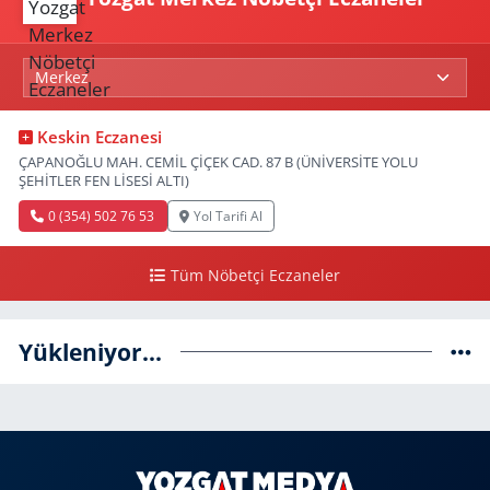
Keskin Eczanesi
ÇAPANOĞLU MAH. CEMİL ÇİÇEK CAD. 87 B (ÜNİVERSİTE YOLU
ŞEHİTLER FEN LİSESİ ALTI)
0 (354) 502 76 53
Yol Tarifi Al
Tüm Nöbetçi Eczaneler
Yükleniyor...