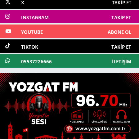
X
TAKIP ET
INSTAGRAM
TAKIP ET
YOUTUBE
ABONE OL
TIKTOK
TAKIP ET
05537226666
İLETIŞIM