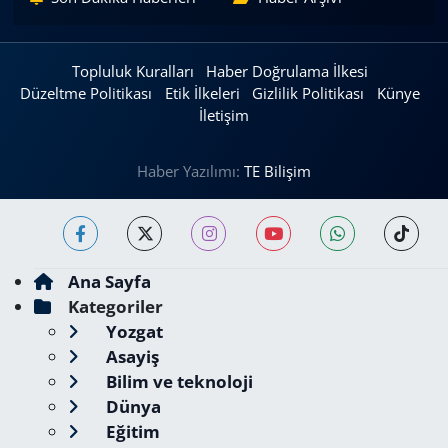
Topluluk Kuralları
Haber Doğrulama İlkesi
Düzeltme Politikası
Etik İlkeleri
Gizlilik Politikası
Künye
İletişim
Haber Yazılımı:
TE Bilişim
Ana Sayfa
Kategoriler
Yozgat
Asayiş
Bilim ve teknoloji
Dünya
Eğitim