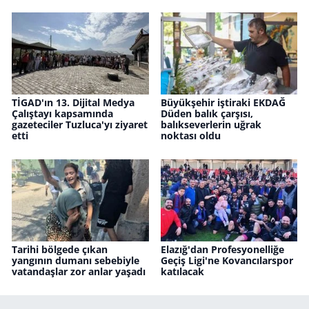
TİGAD'ın 13. Dijital Medya
Büyükşehir iştiraki EKDAĞ
Çalıştayı kapsamında
Düden balık çarşısı,
gazeteciler Tuzluca'yı ziyaret
balıkseverlerin uğrak
etti
noktası oldu
Tarihi bölgede çıkan
Elazığ'dan Profesyonelliğe
yangının dumanı sebebiyle
Geçiş Ligi'ne Kovancılarspor
vatandaşlar zor anlar yaşadı
katılacak