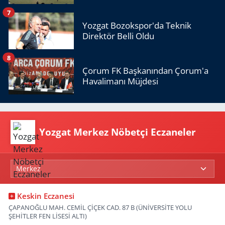
7
Yozgat Bozokspor'da Teknik
Direktör Belli Oldu
8
Çorum FK Başkanından Çorum'a
Havalimanı Müjdesi
Yozgat Merkez Nöbetçi Eczaneler
Keskin Eczanesi
ÇAPANOĞLU MAH. CEMİL ÇİÇEK CAD. 87 B (ÜNİVERSİTE YOLU
ŞEHİTLER FEN LİSESİ ALTI)