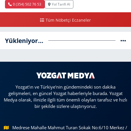
0 (354) 502 76 53
Yol Tarifi Al
Tüm Nöbetçi Eczaneler
Yükleniyor...
Yozgat'ın ve Türkiye'nin gündemindeki son dakika
gelişmeleri, en güncel Yozgat haberleriyle burada. Yozgat
Medya olarak, ilinizle ilgili tüm önemli olayları tarafsız ve hızlı
bir şekilde sizlere ulaştırıyoruz.
Medrese Mahalle Mahmut Turan Sokak No:6/10 Merkez /