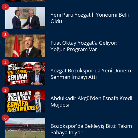
2
Yeni Parti Yozgat İl Yönetimi Belli
Oldu
3
Fuat Oktay Yozgat'a Geliyor:
Yoğun Program Var
4
Yozgat Bozokspor'da Yeni Dönem:
Şenman İmzayı Attı
5
Abdulkadir Akgül'den Esnafa Kredi
Müjdesi
6
Bozokspor'da Bekleyiş Bitti: Takım
Sahaya İniyor