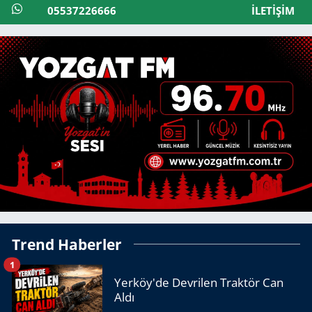
05537226666
İLETIŞIM
Trend Haberler
1
Yerköy'de Devrilen Traktör Can
Aldı