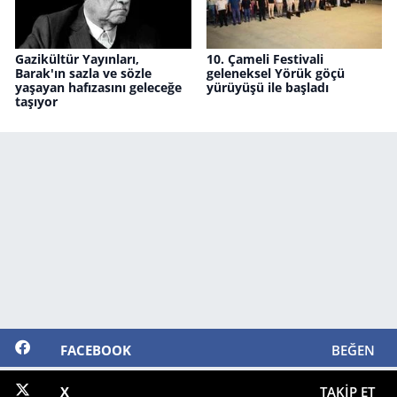
Gazikültür Yayınları,
10. Çameli Festivali
Barak'ın sazla ve sözle
geleneksel Yörük göçü
yaşayan hafızasını geleceğe
yürüyüşü ile başladı
taşıyor
FACEBOOK
BEĞEN
X
TAKIP ET