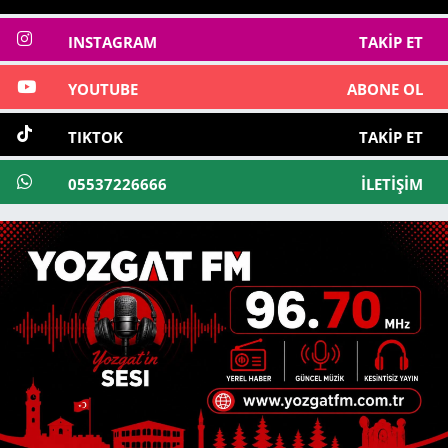
INSTAGRAM
TAKIP ET
YOUTUBE
ABONE OL
TIKTOK
TAKIP ET
05537226666
İLETIŞIM