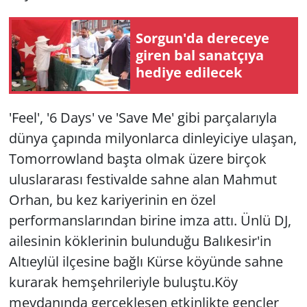
Sorgun'da dereceye
giren bal sanatçıya
hediye edilecek
'Feel', '6 Days' ve 'Save Me' gibi parçalarıyla
dünya çapında milyonlarca dinleyiciye ulaşan,
Tomorrowland başta olmak üzere birçok
uluslararası festivalde sahne alan Mahmut
Orhan, bu kez kariyerinin en özel
performanslarından birine imza attı. Ünlü DJ,
ailesinin köklerinin bulunduğu Balıkesir'in
Altıeylül ilçesine bağlı Kürse köyünde sahne
kurarak hemşehrileriyle buluştu.Köy
meydanında gerçekleşen etkinlikte gençler