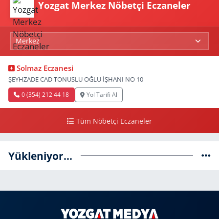
Yozgat Merkez Nöbetçi Eczaneler
Solmaz Eczanesi
ŞEYHZADE CAD TONUSLU OĞLU İŞHANI NO 10
0 (354) 212 44 18
Yol Tarifi Al
Tüm Nöbetçi Eczaneler
Yükleniyor...