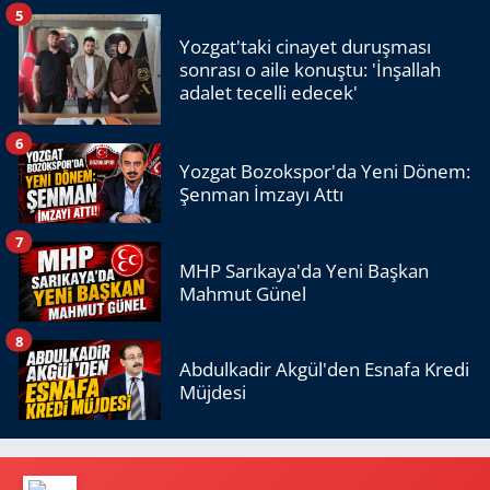
5
Yozgat'taki cinayet duruşması
sonrası o aile konuştu: 'İnşallah
adalet tecelli edecek'
6
Yozgat Bozokspor'da Yeni Dönem:
Şenman İmzayı Attı
7
MHP Sarıkaya'da Yeni Başkan
Mahmut Günel
8
Abdulkadir Akgül'den Esnafa Kredi
Müjdesi