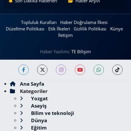
Son Dakika Haberleri
Haber Arşivi
Topluluk Kuralları
Haber Doğrulama İlkesi
Düzeltme Politikası
Etik İlkeleri
Gizlilik Politikası
Künye
İletişim
Haber Yazılımı:
TE Bilişim
Ana Sayfa
Kategoriler
Yozgat
Asayiş
Bilim ve teknoloji
Dünya
Eğitim