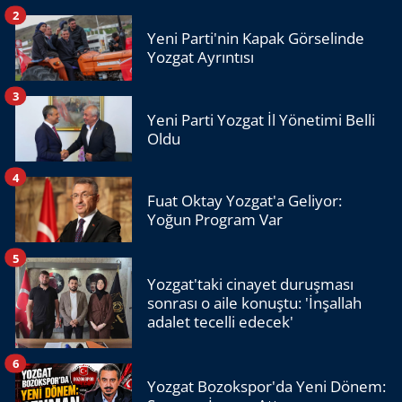
2
Yeni Parti'nin Kapak Görselinde
Yozgat Ayrıntısı
3
Yeni Parti Yozgat İl Yönetimi Belli
Oldu
4
Fuat Oktay Yozgat'a Geliyor:
Yoğun Program Var
5
Yozgat'taki cinayet duruşması
sonrası o aile konuştu: 'İnşallah
adalet tecelli edecek'
6
Yozgat Bozokspor'da Yeni Dönem: