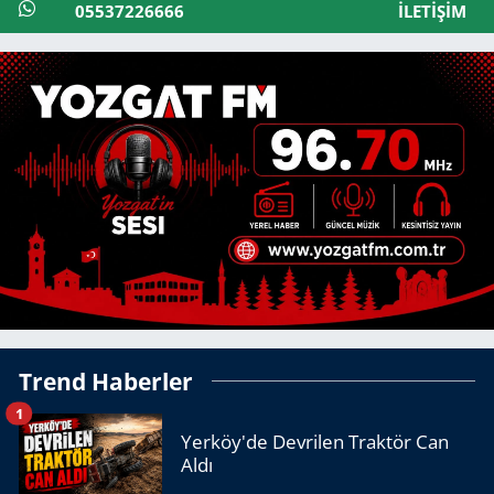
05537226666
İLETIŞIM
Trend Haberler
1
Yerköy'de Devrilen Traktör Can
Aldı