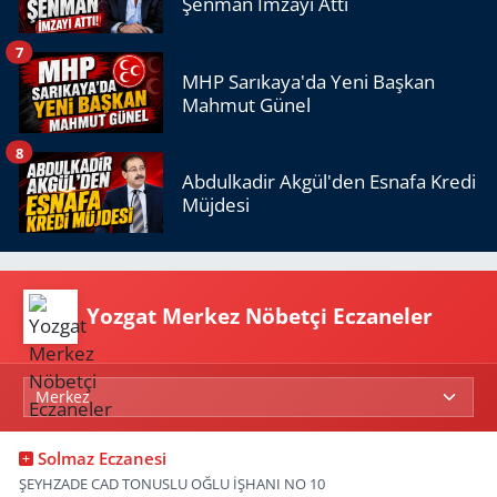
Şenman İmzayı Attı
7
MHP Sarıkaya'da Yeni Başkan
Mahmut Günel
8
Abdulkadir Akgül'den Esnafa Kredi
Müjdesi
Yozgat Merkez Nöbetçi Eczaneler
Solmaz Eczanesi
ŞEYHZADE CAD TONUSLU OĞLU İŞHANI NO 10