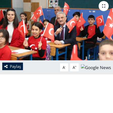
Paylaş
-
+
A
A