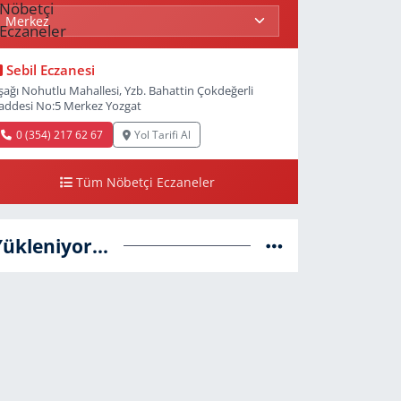
Sebil Eczanesi
şağı Nohutlu Mahallesi, Yzb. Bahattin Çokdeğerli
addesi No:5 Merkez Yozgat
0 (354) 217 62 67
Yol Tarifi Al
Tüm Nöbetçi Eczaneler
Yükleniyor...