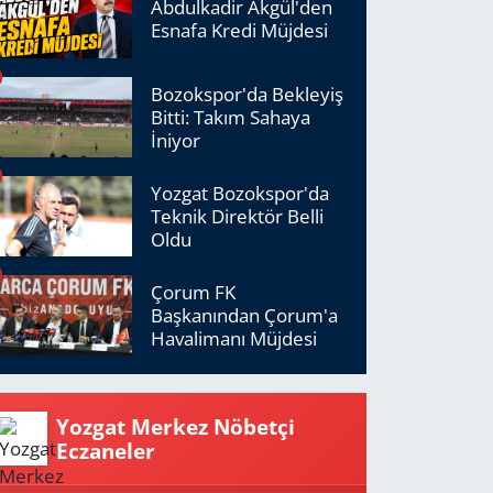
Abdulkadir Akgül'den
Esnafa Kredi Müjdesi
Bozokspor'da Bekleyiş
Bitti: Takım Sahaya
İniyor
Yozgat Bozokspor'da
Teknik Direktör Belli
Oldu
Çorum FK
Başkanından Çorum'a
Havalimanı Müjdesi
Yozgat Merkez Nöbetçi
Eczaneler