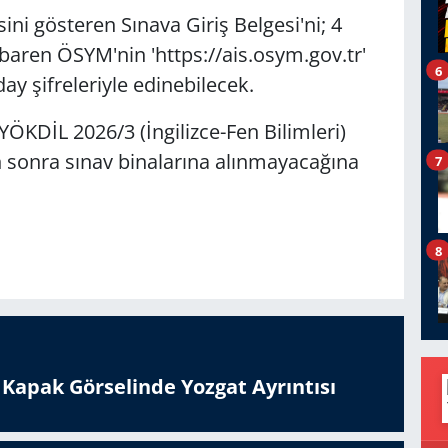
sini gösteren Sınava Giriş Belgesi'ni; 4
ibaren ÖSYM'nin 'https://ais.osym.gov.tr'
6
y şifreleriyle edinebilecek.
ÖKDİL 2026/3 (İngilizce-Fen Bilimleri)
an sonra sınav binalarına alınmayacağına
7
8
n Kapak Görselinde Yozgat Ayrıntısı