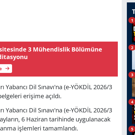
1
2
sitesinde 3 Mühendislik Bölümüne
itasyonu
le
3
ı Yabancı Dil Sınavı'na (e-YÖKDİL 2026/3
belgeleri erişime açıldı.
4
ı Yabancı Dil Sınavı'na (e-YÖKDİL 2026/3
dayların, 6 Haziran tarihinde uygulanacak
atanma işlemleri tamamlandı.
5