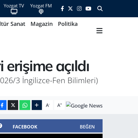
Yozgat TV
Yozgat FM
ltür Sanat
Magazin
Politika
 erişime açıldı
26/3 İngilizce-Fen Bilimleri)
-
+
A
A
FACEBOOK
BEĞEN