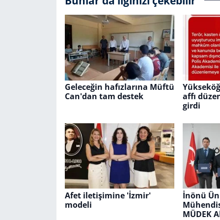
Bunlar da ilginizi çekebilir
Geleceğin hafızlarına Müftü
Yükseköğ
Can'dan tam destek
affı düze
girdi
Afet iletişimine 'İzmir'
İnönü Üni
modeli
Mühendis
MÜDEK A