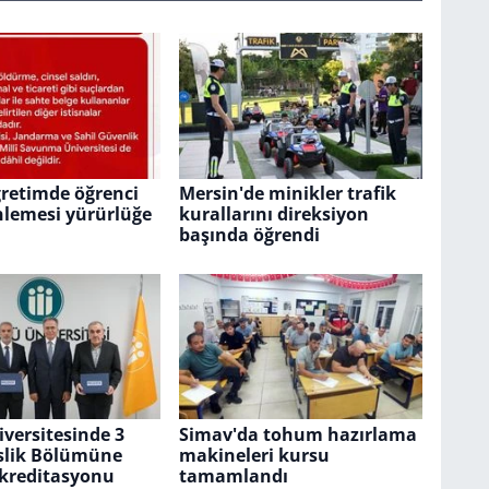
retimde öğrenci
Mersin'de minikler trafik
nlemesi yürürlüğe
kurallarını direksiyon
başında öğrendi
versitesinde 3
Simav'da tohum hazırlama
lik Bölümüne
makineleri kursu
kreditasyonu
tamamlandı