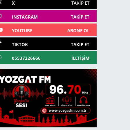
X
TAKIP ET
INSTAGRAM
TAKIP ET
YOUTUBE
ABONE OL
TIKTOK
TAKIP ET
05537226666
İLETIŞIM