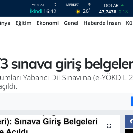
DOLAR
°
26
İkindi
16:42
47,7436
0.18
EURO
ünya
Eğitim
Ekonomi
Genel
Haberde İnsan
Kü
55,2510
0.32
STERLİN
64,4811
0.38
GRAM ALTIN
6660.55
0
BİST100
sınava giriş belgeleri
13.779
-14
BITCOIN
64.840,97
-0.15
mları Yabancı Dil Sınavı'na (e-YÖKDİL 20
çıldı.