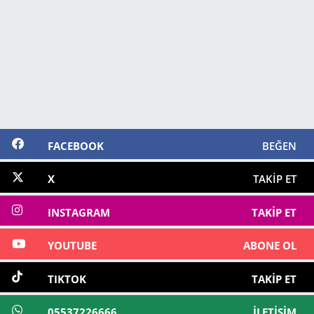
FACEBOOK
BEĞEN
X
TAKIP ET
INSTAGRAM
TAKIP ET
YOUTUBE
ABONE OL
TIKTOK
TAKIP ET
05537226666
İLETIŞIM