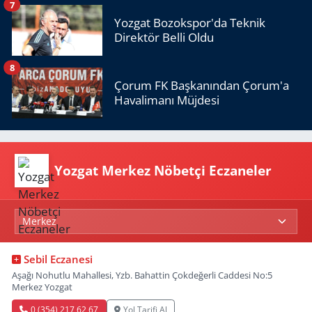
7
Yozgat Bozokspor'da Teknik
Direktör Belli Oldu
8
Çorum FK Başkanından Çorum'a
Havalimanı Müjdesi
Yozgat Merkez Nöbetçi Eczaneler
Sebil Eczanesi
Aşağı Nohutlu Mahallesi, Yzb. Bahattin Çokdeğerli Caddesi No:5
Merkez Yozgat
0 (354) 217 62 67
Yol Tarifi Al