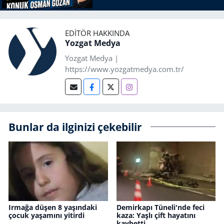
EDITÖR HAKKINDA
Yozgat Medya
Yozgat Medya |
https://www.yozgatmedya.com.tr/
Bunlar da ilginizi çekebilir
Irmağa düşen 8 yaşındaki
Demirkapı Tüneli'nde feci
çocuk yaşamını yitirdi
kaza: Yaşlı çift hayatını
kaybetti