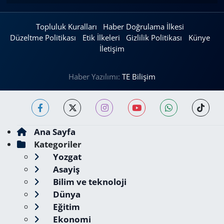
Topluluk Kuralları
Haber Doğrulama İlkesi
Düzeltme Politikası
Etik İlkeleri
Gizlilik Politikası
Künye
İletişim
Haber Yazılımı:
TE Bilişim
Ana Sayfa
Kategoriler
Yozgat
Asayiş
Bilim ve teknoloji
Dünya
Eğitim
Ekonomi