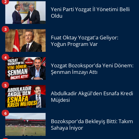
2
Yeni Parti Yozgat İl Yönetimi Belli
Oldu
3
Fuat Oktay Yozgat'a Geliyor:
Yoğun Program Var
4
Yozgat Bozokspor'da Yeni Dönem:
Şenman İmzayı Attı
5
Abdulkadir Akgül'den Esnafa Kredi
Müjdesi
6
Bozokspor'da Bekleyiş Bitti: Takım
Sahaya İniyor