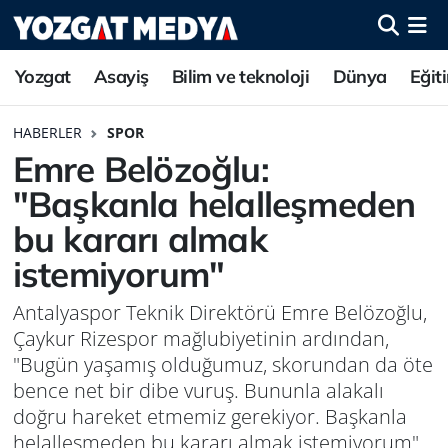
Yozgat
Asayiş
Bilim ve teknoloji
Dünya
Eğit
HABERLER
SPOR
Emre Belözoğlu:
"Başkanla helalleşmeden
bu kararı almak
istemiyorum"
Antalyaspor Teknik Direktörü Emre Belözoğlu,
Çaykur Rizespor mağlubiyetinin ardından,
"Bugün yaşamış olduğumuz, skorundan da öte
bence net bir dibe vuruş. Bununla alakalı
doğru hareket etmemiz gerekiyor. Başkanla
helalleşmeden bu kararı almak istemiyorum"