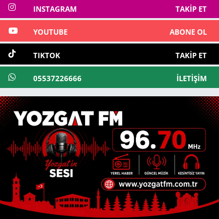
INSTAGRAM
TAKIP ET
YOUTUBE
ABONE OL
TIKTOK
TAKIP ET
05537226666
İLETIŞIM