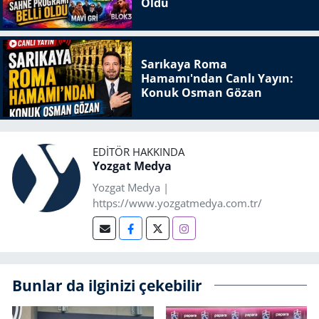
Oldu
Sarıkaya Roma
Hamamı'ndan Canlı Yayın:
Konuk Osman Gözan
EDITÖR HAKKINDA
Yozgat Medya
Yozgat Medya |
https://www.yozgatmedya.com.tr/
Bunlar da ilginizi çekebilir