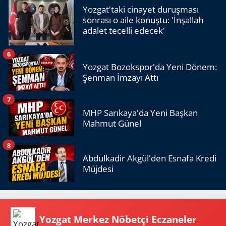
Yozgat'taki cinayet duruşması
sonrası o aile konuştu: 'İnşallah
adalet tecelli edecek'
6
Yozgat Bozokspor'da Yeni Dönem:
Şenman İmzayı Attı
7
MHP Sarıkaya'da Yeni Başkan
Mahmut Günel
8
Abdulkadir Akgül'den Esnafa Kredi
Müjdesi
Yozgat Merkez Nöbetçi Eczaneler