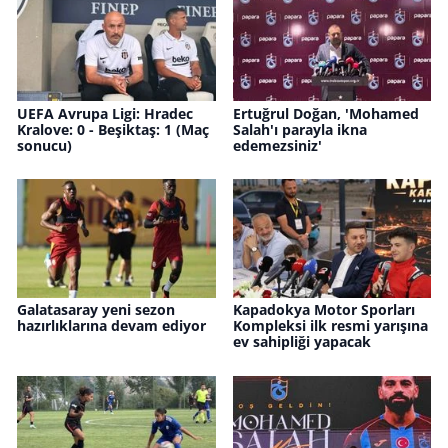
UEFA Avrupa Ligi: Hradec
Ertuğrul Doğan, 'Mohamed
Kralove: 0 - Beşiktaş: 1 (Maç
Salah'ı parayla ikna
sonucu)
edemezsiniz'
Galatasaray yeni sezon
Kapadokya Motor Sporları
hazırlıklarına devam ediyor
Kompleksi ilk resmi yarışına
ev sahipliği yapacak