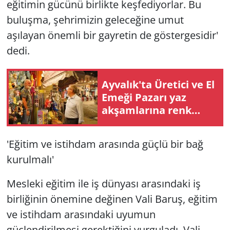
eğitimin gücünü birlikte keşfediyorlar. Bu
buluşma, şehrimizin geleceğine umut
aşılayan önemli bir gayretin de göstergesidir'
dedi.
Ayvalık'ta Üretici ve El
Emeği Pazarı yaz
akşamlarına renk
katıyor
'Eğitim ve istihdam arasında güçlü bir bağ
kurulmalı'
Mesleki eğitim ile iş dünyası arasındaki iş
birliğinin önemine değinen Vali Baruş, eğitim
ve istihdam arasındaki uyumun
güçlendirilmesi gerektiğini vurguladı. Vali