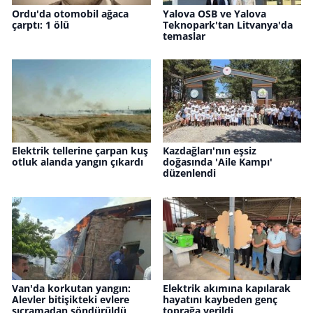
Ordu'da otomobil ağaca
Yalova OSB ve Yalova
çarptı: 1 ölü
Teknopark'tan Litvanya'da
temaslar
Elektrik tellerine çarpan kuş
Kazdağları'nın eşsiz
otluk alanda yangın çıkardı
doğasında 'Aile Kampı'
düzenlendi
Van'da korkutan yangın:
Elektrik akımına kapılarak
Alevler bitişikteki evlere
hayatını kaybeden genç
sıçramadan söndürüldü
toprağa verildi