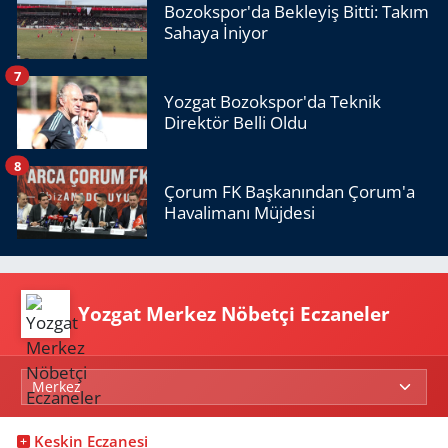
Bozokspor'da Bekleyiş Bitti: Takım
Sahaya İniyor
7
Yozgat Bozokspor'da Teknik
Direktör Belli Oldu
8
Çorum FK Başkanından Çorum'a
Havalimanı Müjdesi
Yozgat Merkez Nöbetçi Eczaneler
Keskin Eczanesi