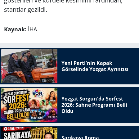
gösterileri ve kurdele kesiminin ardından,
stantlar gezildi.
Kaynak:
İHA
Yeni Parti'nin Kapak
Görselinde Yozgat Ayrıntısı
Yozgat Sorgun'da Sorfest
2026: Sahne Programı Belli
Oldu
Sarıkaya Roma