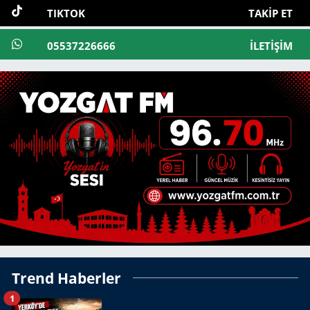
TIKTOK
TAKIP ET
05537226666
İLETIŞIM
Trend Haberler
1