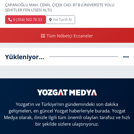
ÇAPANOĞLU MAH. CEMİL ÇİÇEK CAD. 87 B (ÜNİVERSİTE YOLU
ŞEHİTLER FEN LİSESİ ALTI)
0 (354) 502 76 53
Yol Tarifi Al
Tüm Nöbetçi Eczaneler
Yükleniyor...
Yozgat'ın ve Türkiye'nin gündemindeki son dakika
gelişmeleri, en güncel Yozgat haberleriyle burada. Yozgat
Medya olarak, ilinizle ilgili tüm önemli olayları tarafsız ve hızlı
bir şekilde sizlere ulaştırıyoruz.