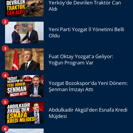
Yerköy'de Devrilen Traktör Can
Aldı
2
Yeni Parti Yozgat İl Yönetimi Belli
Oldu
3
Fuat Oktay Yozgat'a Geliyor:
Yoğun Program Var
4
Yozgat Bozokspor'da Yeni Dönem:
Şenman İmzayı Attı
5
Abdulkadir Akgül'den Esnafa Kredi
Müjdesi
6