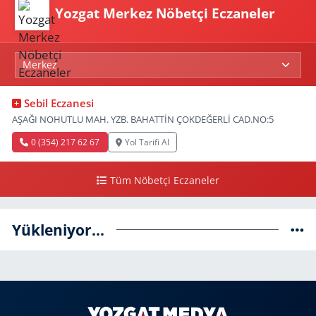
Yozgat Merkez Nöbetçi Eczaneler
Sebil Eczanesi
AŞAĞI NOHUTLU MAH. YZB. BAHATTİN ÇOKDEĞERLİ CAD.NO:5
0 (354) 217 62 67
Yol Tarifi Al
Tüm Nöbetçi Eczaneler
Yükleniyor...