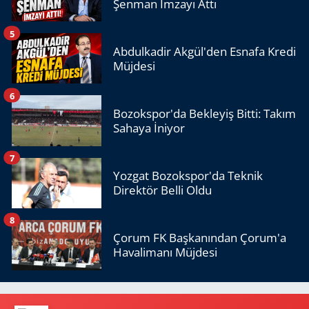
Şenman İmzayı Attı
5
Abdulkadir Akgül'den Esnafa Kredi
Müjdesi
6
Bozokspor'da Bekleyiş Bitti: Takım
Sahaya İniyor
7
Yozgat Bozokspor'da Teknik
Direktör Belli Oldu
8
Çorum FK Başkanından Çorum'a
Havalimanı Müjdesi