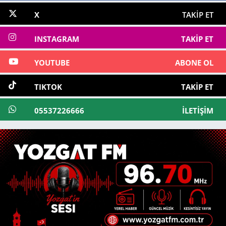
X
TAKIP ET
INSTAGRAM
TAKIP ET
YOUTUBE
ABONE OL
TIKTOK
TAKIP ET
05537226666
İLETIŞIM