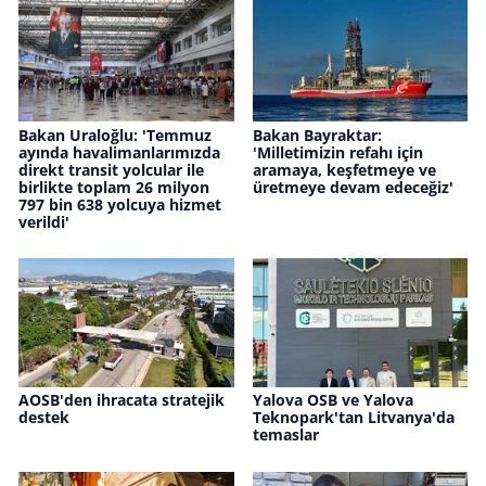
Bakan Uraloğlu: 'Temmuz
Bakan Bayraktar:
ayında havalimanlarımızda
'Milletimizin refahı için
direkt transit yolcular ile
aramaya, keşfetmeye ve
birlikte toplam 26 milyon
üretmeye devam edeceğiz'
797 bin 638 yolcuya hizmet
verildi'
AOSB'den ihracata stratejik
Yalova OSB ve Yalova
destek
Teknopark'tan Litvanya'da
temaslar