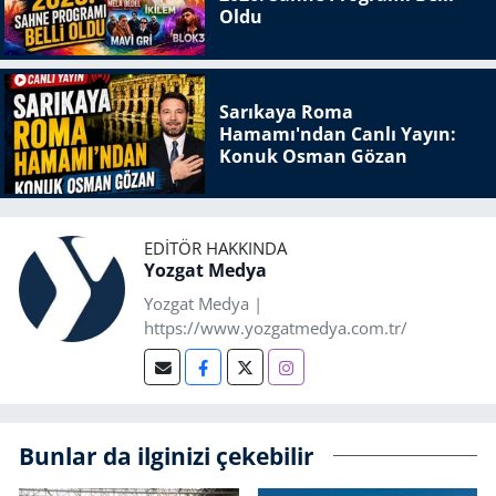
Oldu
Sarıkaya Roma
Hamamı'ndan Canlı Yayın:
Konuk Osman Gözan
EDITÖR HAKKINDA
Yozgat Medya
Yozgat Medya |
https://www.yozgatmedya.com.tr/
Bunlar da ilginizi çekebilir