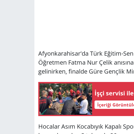
Afyonkarahisar'da Türk Eğitim-Sen 
Öğretmen Fatma Nur Çelik anısına 
gelinirken, finalde Güre Gençlik Mi
İşçi servisi il
İçeriği Görüntü
Hocalar Asım Kocabıyık Kapalı Spo