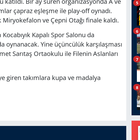
 katıldı. Bir ay süren organizasyonda A ve
5
ımlar çapraz eşleşme ile play-off oynadı.
 Miryokefalon ve Çepni Otağı finale kaldı.
6
m Kocabıyık Kapalı Spor Salonu da
da oynanacak. Yine üçüncülük karşılaşması
met Sarıtaş Ortaokulu ile Filenin Aslanları
7
e giren takımlara kupa ve madalya
8