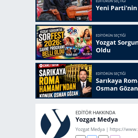
EDITÖRÜN SEÇTIĞI
Yeni Parti'ni
EDITÖRÜN SEÇTIĞI
Yozgat Sorgun
Oldu
EDITÖRÜN SEÇTIĞI
Sarıkaya Rom
Osman Gözan
EDITÖR HAKKINDA
Yozgat Medya
Yozgat Medya | https://www