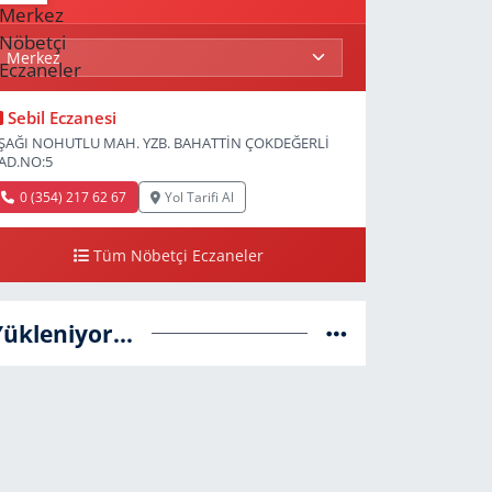
Sebil Eczanesi
ŞAĞI NOHUTLU MAH. YZB. BAHATTİN ÇOKDEĞERLİ
AD.NO:5
0 (354) 217 62 67
Yol Tarifi Al
Tüm Nöbetçi Eczaneler
Yükleniyor...