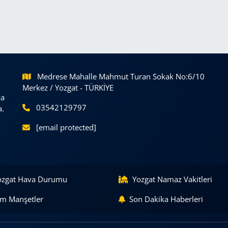
Medrese Mahalle Mahmut Turan Sokak No:6/10
Merkez / Yozgat - TÜRKİYE
ka
03542129797
a.
[email protected]
ozgat Hava Durumu
Yozgat Namaz Vakitleri
m Manşetler
Son Dakika Haberleri