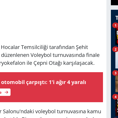
1
Hocalar Temsilciliği tarafından Şehit
2
düzenlenen Voleybol turnuvasında finale
ryokefalon ile Çepni Otağı karşılaşacak.
3
e otomobil çarpıştı: 1'i ağır 4 yaralı
le
4
r Salonu'ndaki voleybol turnuvasına kamu