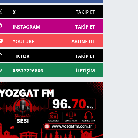
X
TAKIP ET
INSTAGRAM
TAKIP ET
YOUTUBE
ABONE OL
TIKTOK
TAKIP ET
05537226666
İLETIŞIM