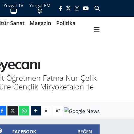
Yozgat TV
Yozgat FM
ltür Sanat
Magazin
Politika
eyecanı
ehit Öğretmen Fatma Nur Çelik
üre Gençlik Miryokefalon ile
-
+
A
A
FACEBOOK
BEĞEN