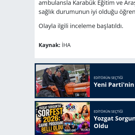
ambulansla Karabük Eğitim ve Araşt
sağlık durumunun iyi olduğu öğreni
Olayla ilgili inceleme başlatıldı.
Kaynak:
İHA
EDITÖRÜN SEÇTIĞI
Yeni Parti'ni
EDITÖRÜN SEÇTIĞI
Yozgat Sorgun
Oldu