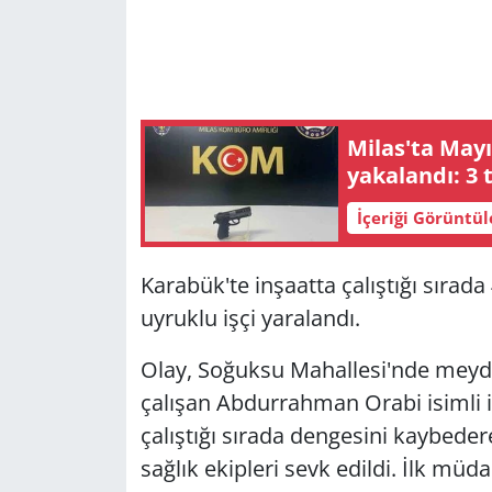
Milas'ta Mayıs
yakalandı: 3
İçeriği Görüntü
Karabük'te inşaatta çalıştığı sırad
uyruklu işçi yaralandı.
Olay, Soğuksu Mahallesi'nde meyda
çalışan Abdurrahman Orabi isimli i
çalıştığı sırada dengesini kaybeder
sağlık ekipleri sevk edildi. İlk müd