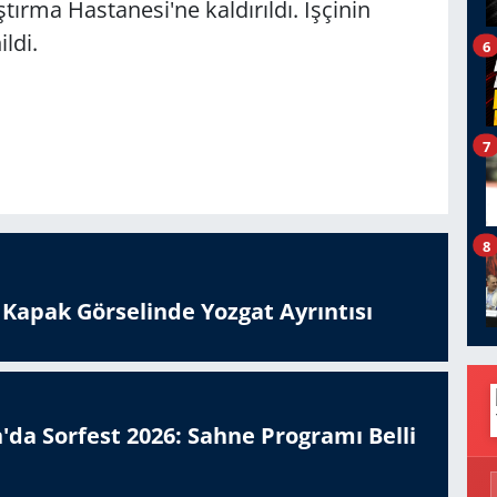
ırma Hastanesi'ne kaldırıldı. İşçinin
ldi.
6
7
8
n Kapak Görselinde Yozgat Ayrıntısı
'da Sorfest 2026: Sahne Programı Belli