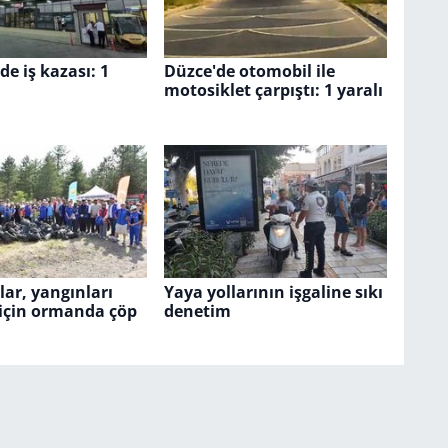
de iş kazası: 1
Düzce'de otomobil ile
motosiklet çarpıştı: 1 yaralı
ar, yangınları
Yaya yollarının işgaline sıkı
için ormanda çöp
denetim