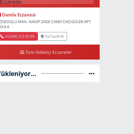
Damla Eczanesi
ÖSEOGLU MAH. NAKIP ZADE CAMİİ CAD.GÜLER APT
O:4 A
0 (354) 212 52 05
Yol Tarifi Al
Tüm Nöbetçi Eczaneler
Yükleniyor...