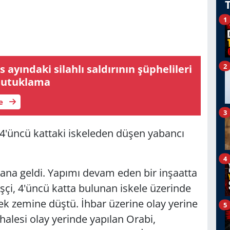
1
2
 ayındaki silahlı saldırının şüphelileri
 tutuklama
le
3
a 4'üncü kattaki iskeleden düşen yabancı
4
na geldi. Yapımı devam eden bir inşaatta
şçi, 4'üncü katta bulunan iskele üzerinde
ek zemine düştü. İhbar üzerine olay yerine
5
ahalesi olay yerinde yapılan Orabi,