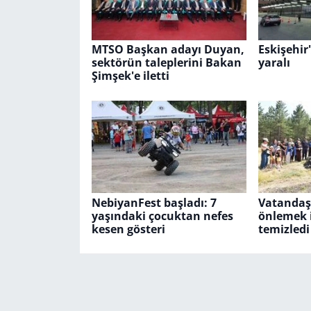
MTSO Başkan adayı Duyan,
Eskişehir'
sektörün taleplerini Bakan
yaralı
Şimşek'e iletti
NebiyanFest başladı: 7
Vatandaşl
yaşındaki çocuktan nefes
önlemek 
kesen gösteri
temizledi