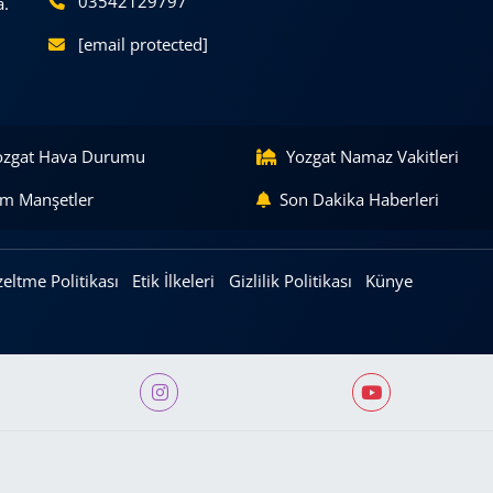
03542129797
a.
[email protected]
ozgat Hava Durumu
Yozgat Namaz Vakitleri
m Manşetler
Son Dakika Haberleri
eltme Politikası
Etik İlkeleri
Gizlilik Politikası
Künye