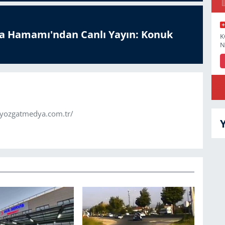
a Hamamı'ndan Canlı Yayın: Konuk
K
N
.yozgatmedya.com.tr/