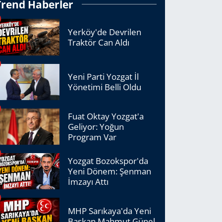
Trend Haberler
Yerköy'de Devrilen
Traktör Can Aldı
Yeni Parti Yozgat İl
Yönetimi Belli Oldu
Fuat Oktay Yozgat'a
Geliyor: Yoğun
Program Var
Yozgat Bozokspor'da
Yeni Dönem: Şenman
İmzayı Attı
MHP Sarıkaya'da Yeni
Başkan Mahmut Günel