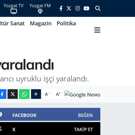
Yozgat TV
Yozgat FM
ltür Sanat
Magazin
Politika
yaralandı
ancı uyruklu işçi yaralandı.
-
+
A
A
FACEBOOK
BEĞEN
X
TAKIP ET