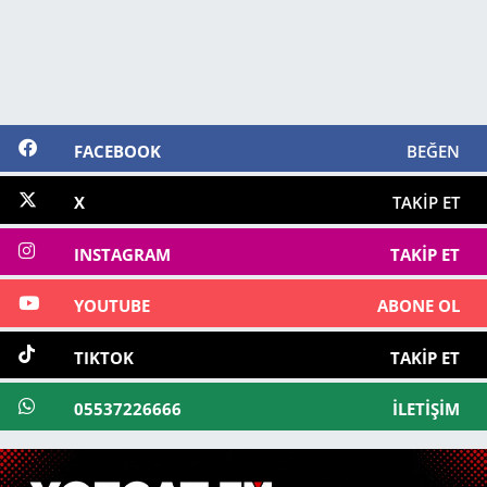
FACEBOOK
BEĞEN
X
TAKIP ET
INSTAGRAM
TAKIP ET
YOUTUBE
ABONE OL
TIKTOK
TAKIP ET
05537226666
İLETIŞIM