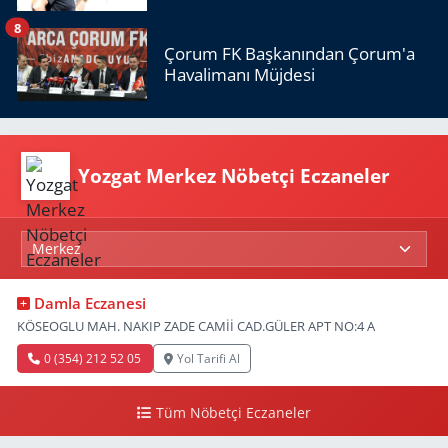
8
Çorum FK Başkanından Çorum'a
Havalimanı Müjdesi
Yozgat Merkez Nöbetçi Eczaneler
Damla Eczanesi
KÖSEOGLU MAH. NAKIP ZADE CAMİİ CAD.GÜLER APT NO:4 A
0 (354) 212 52 05
Yol Tarifi Al
Tüm Nöbetçi Eczaneler