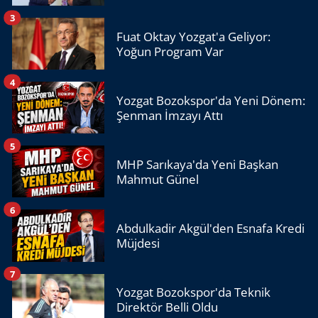
3
Fuat Oktay Yozgat'a Geliyor:
Yoğun Program Var
4
Yozgat Bozokspor'da Yeni Dönem:
Şenman İmzayı Attı
5
MHP Sarıkaya'da Yeni Başkan
Mahmut Günel
6
Abdulkadir Akgül'den Esnafa Kredi
Müjdesi
7
Yozgat Bozokspor'da Teknik
Direktör Belli Oldu