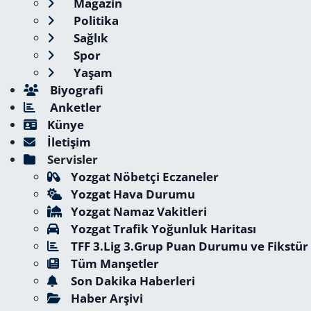
Magazin
Politika
Sağlık
Spor
Yaşam
Biyografi
Anketler
Künye
İletişim
Servisler
Yozgat Nöbetçi Eczaneler
Yozgat Hava Durumu
Yozgat Namaz Vakitleri
Yozgat Trafik Yoğunluk Haritası
TFF 3.Lig 3.Grup Puan Durumu ve Fikstür
Tüm Manşetler
Son Dakika Haberleri
Haber Arşivi