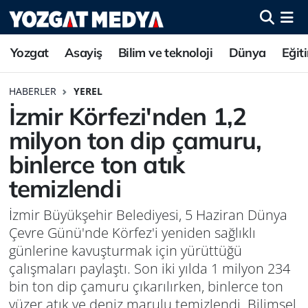
Yozgat
Asayiş
Bilim ve teknoloji
Dünya
Eğit
HABERLER
YEREL
İzmir Körfezi'nden 1,2
milyon ton dip çamuru,
binlerce ton atık
temizlendi
İzmir Büyükşehir Belediyesi, 5 Haziran Dünya
Çevre Günü'nde Körfez'i yeniden sağlıklı
günlerine kavuşturmak için yürüttüğü
çalışmaları paylaştı. Son iki yılda 1 milyon 234
bin ton dip çamuru çıkarılırken, binlerce ton
yüzer atık ve deniz marulu temizlendi. Bilimsel