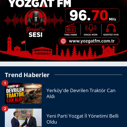
Trend Haberler
1
Yerköy'de Devrilen Traktör Can
Aldı
2
Yeni Parti Yozgat İl Yönetimi Belli
Oldu