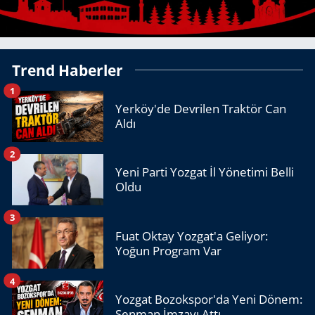
Trend Haberler
1
Yerköy'de Devrilen Traktör Can
Aldı
2
Yeni Parti Yozgat İl Yönetimi Belli
Oldu
3
Fuat Oktay Yozgat'a Geliyor:
Yoğun Program Var
4
Yozgat Bozokspor'da Yeni Dönem:
Şenman İmzayı Attı