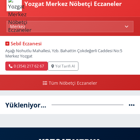
Yozgat Merkez Nöbetçi Eczaneler
Sebil Eczanesi
Aşağı Nohutlu Mahallesi, Yzb. Bahattin Çokdeğerli Caddesi No:5
Merkez Yozgat
0 (354) 217 62 67
Yol Tarifi Al
Tüm Nöbetçi Eczaneler
Yükleniyor...