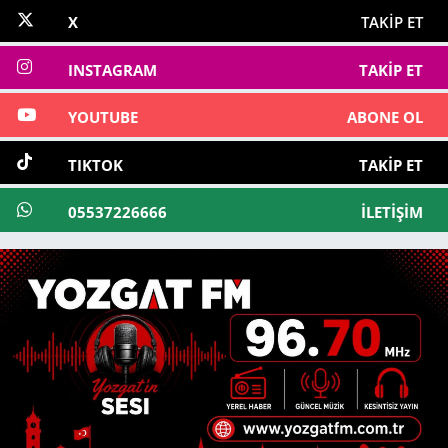
X
TAKIP ET
INSTAGRAM
TAKIP ET
YOUTUBE
ABONE OL
TIKTOK
TAKIP ET
05537226666
İLETIŞIM