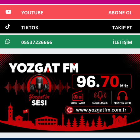
YOUTUBE
ABONE OL
TIKTOK
TAKIP ET
05537226666
İLETIŞIM