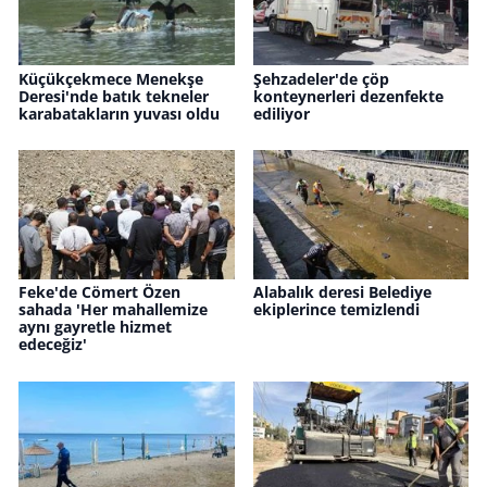
Küçükçekmece Menekşe
Şehzadeler'de çöp
Deresi'nde batık tekneler
konteynerleri dezenfekte
karabatakların yuvası oldu
ediliyor
Feke'de Cömert Özen
Alabalık deresi Belediye
sahada 'Her mahallemize
ekiplerince temizlendi
aynı gayretle hizmet
edeceğiz'