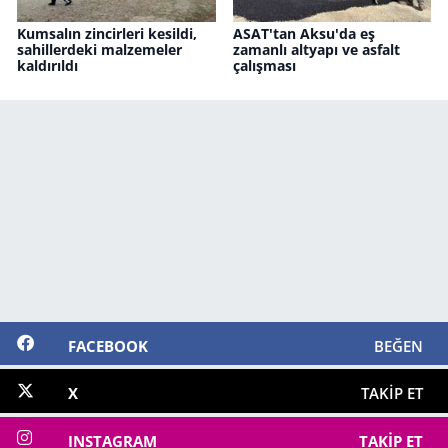
Kumsalın zincirleri kesildi,
ASAT'tan Aksu'da eş
sahillerdeki malzemeler
zamanlı altyapı ve asfalt
kaldırıldı
çalışması
FACEBOOK
BEĞEN
X
TAKIP ET
INSTAGRAM
TAKIP ET