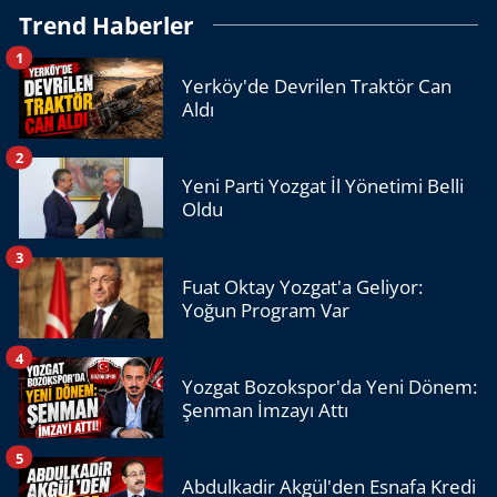
Trend Haberler
1
Yerköy'de Devrilen Traktör Can
Aldı
2
Yeni Parti Yozgat İl Yönetimi Belli
Oldu
3
Fuat Oktay Yozgat'a Geliyor:
Yoğun Program Var
4
Yozgat Bozokspor'da Yeni Dönem:
Şenman İmzayı Attı
5
Abdulkadir Akgül'den Esnafa Kredi