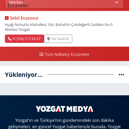
Sebil Eczanesi
Aşağı Nohutlu Mahallesi, Yzb. Bahattin Çokdeğerli Caddesi No:5
Merkez Yozgat
0 (354) 217 62 67
Yol Tarifi Al
Tüm Nöbetçi Eczaneler
Yükleniyor...
Yozgat'ın ve Türkiye'nin gündemindeki son dakika
gelişmeleri, en güncel Yozgat haberleriyle burada. Yozgat