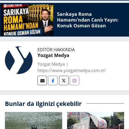
Sarıkaya Roma
Hamamı'ndan Canlı Yayın:
Konuk Osman Gözan
EDITÖR HAKKINDA
Yozgat Medya
Yozgat Medya |
https://www.yozgatmedya.com.tr/
Bunlar da ilginizi çekebilir