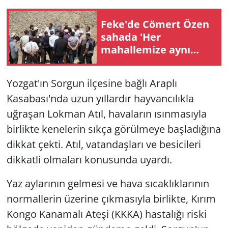
Feke'de Cömert Özen
sahada 'Her
mahallemize aynı
gayretle hizmet
edeceğiz'
Yozgat'ın Sorgun ilçesine bağlı Araplı
Kasabası'nda uzun yıllardır hayvancılıkla
uğraşan Lokman Atıl, havaların ısınmasıyla
birlikte kenelerin sıkça görülmeye başladığına
dikkat çekti. Atıl, vatandaşları ve besicileri
dikkatli olmaları konusunda uyardı.
Yaz aylarının gelmesi ve hava sıcaklıklarının
normallerin üzerine çıkmasıyla birlikte, Kırım
Kongo Kanamalı Ateşi (KKKA) hastalığı riski