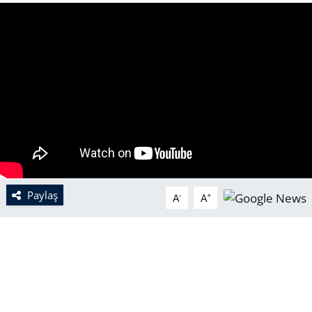
Paylaş
-
+
A
A