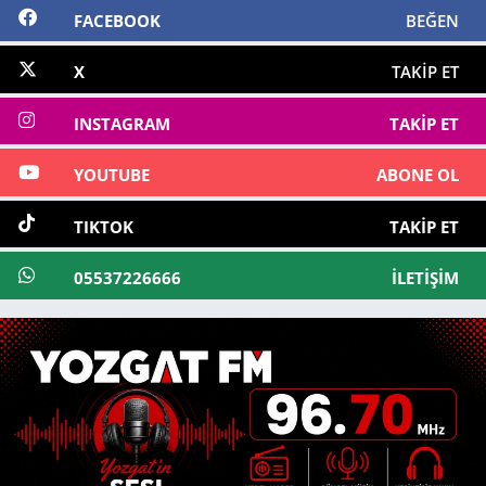
FACEBOOK
BEĞEN
X
TAKIP ET
INSTAGRAM
TAKIP ET
YOUTUBE
ABONE OL
TIKTOK
TAKIP ET
05537226666
İLETIŞIM