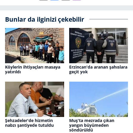
Bunlar da ilginizi çekebilir
Köylerin ihtiyaçları masaya
Erzincan'da aranan şahıslara
yatırıldı
geçit yok
Şehzadeler'de hizmetin
Muş'ta mezrada çıkan
nabzı şantiyede tutuldu
yangın büyümeden
söndürüldü