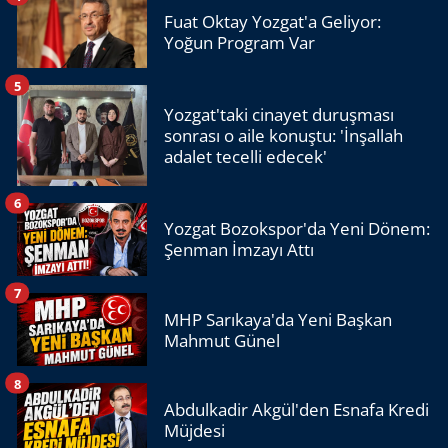
Fuat Oktay Yozgat'a Geliyor:
Yoğun Program Var
5
Yozgat'taki cinayet duruşması
sonrası o aile konuştu: 'İnşallah
adalet tecelli edecek'
6
Yozgat Bozokspor'da Yeni Dönem:
Şenman İmzayı Attı
7
MHP Sarıkaya'da Yeni Başkan
Mahmut Günel
8
Abdulkadir Akgül'den Esnafa Kredi
Müjdesi