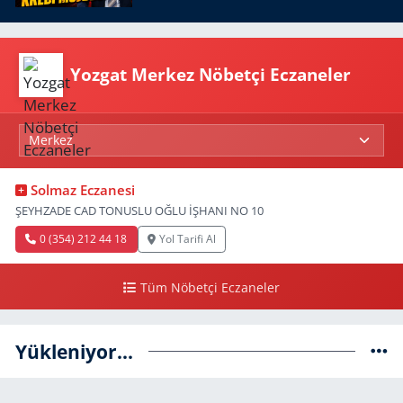
Yozgat Merkez Nöbetçi Eczaneler
Solmaz Eczanesi
ŞEYHZADE CAD TONUSLU OĞLU İŞHANI NO 10
0 (354) 212 44 18
Yol Tarifi Al
Tüm Nöbetçi Eczaneler
Yükleniyor...