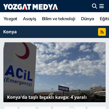
Yozgat
Asayiş
Bilim ve teknoloji
Dünya
Eğit
Konya
Konya'da taşlı bıçaklı kavga: 4 yaralı