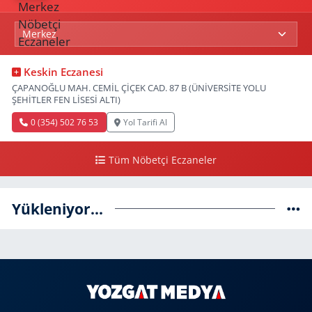
Keskin Eczanesi
ÇAPANOĞLU MAH. CEMİL ÇİÇEK CAD. 87 B (ÜNİVERSİTE YOLU
ŞEHİTLER FEN LİSESİ ALTI)
0 (354) 502 76 53
Yol Tarifi Al
Tüm Nöbetçi Eczaneler
Yükleniyor...