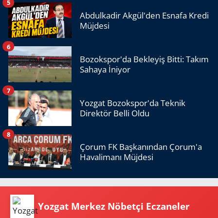
5
Abdulkadir Akgül'den Esnafa Kredi
Müjdesi
6
Bozokspor'da Bekleyiş Bitti: Takım
Sahaya İniyor
7
Yozgat Bozokspor'da Teknik
Direktör Belli Oldu
8
Çorum FK Başkanından Çorum'a
Havalimanı Müjdesi
Yozgat Merkez Nöbetçi Eczaneler