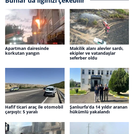
Bunlar da ilginizi çekebilir
Apartman dairesinde
Makilik alanı alevler sardı,
korkutan yangın
ekipler ve vatandaşlar
seferber oldu
Hafif ticari araç ile otomobil
Şanlıurfa'da 14 yıldır aranan
çarpıştı: 5 yaralı
hükümlü yakalandı