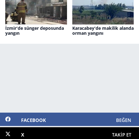
İzmir'de sünger deposunda
Karacabey'de makilik alanda
yangın
orman yangını
FACEBOOK
BEĞEN
X
TAKIP ET