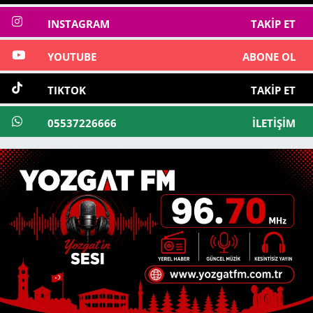
INSTAGRAM
TAKIP ET
YOUTUBE
ABONE OL
TIKTOK
TAKIP ET
05537226666
İLETIŞIM