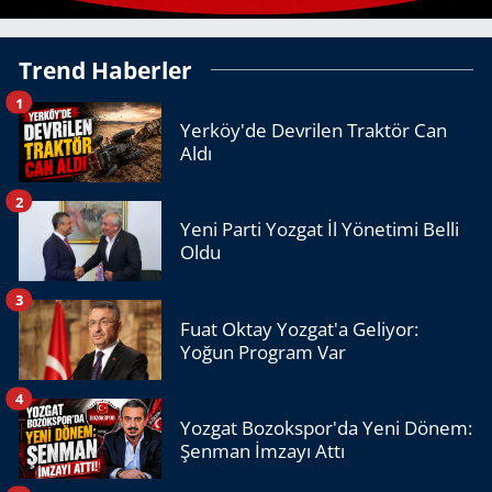
Trend Haberler
1
Yerköy'de Devrilen Traktör Can
Aldı
2
Yeni Parti Yozgat İl Yönetimi Belli
Oldu
3
Fuat Oktay Yozgat'a Geliyor:
Yoğun Program Var
4
Yozgat Bozokspor'da Yeni Dönem:
Şenman İmzayı Attı