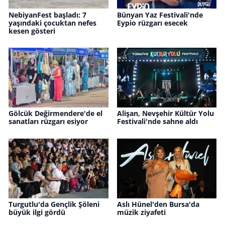
NebiyanFest başladı: 7
Bünyan Yaz Festivali'nde
yaşındaki çocuktan nefes
Eypio rüzgarı esecek
kesen gösteri
Gölcük Değirmendere'de el
Alişan, Nevşehir Kültür Yolu
sanatları rüzgarı esiyor
Festivali'nde sahne aldı
Turgutlu'da Gençlik Şöleni
Aslı Hünel'den Bursa'da
büyük ilgi gördü
müzik ziyafeti