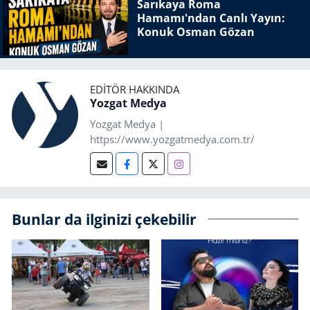
Sarıkaya Roma
Hamamı'ndan Canlı Yayın:
Konuk Osman Gözan
EDITÖR HAKKINDA
Yozgat Medya
Yozgat Medya |
https://www.yozgatmedya.com.tr/
Bunlar da ilginizi çekebilir