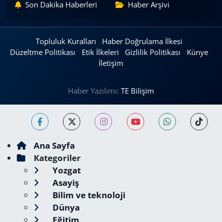
Son Dakika Haberleri
Haber Arşivi
Topluluk Kuralları
Haber Doğrulama İlkesi
Düzeltme Politikası
Etik İlkeleri
Gizlilik Politikası
Künye
İletişim
Haber Yazılımı:
TE Bilişim
Ana Sayfa
Kategoriler
Yozgat
Asayiş
Bilim ve teknoloji
Dünya
Eğitim