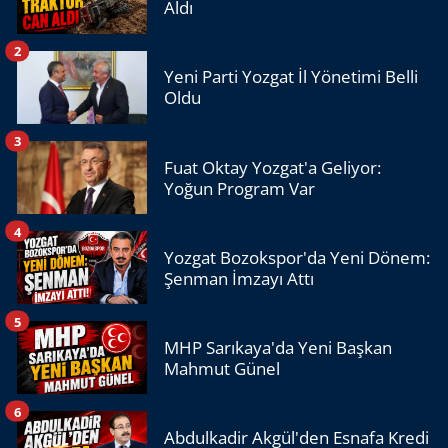
Aldı
2
Yeni Parti Yozgat İl Yönetimi Belli
Oldu
3
Fuat Oktay Yozgat'a Geliyor:
Yoğun Program Var
4
Yozgat Bozokspor'da Yeni Dönem:
Şenman İmzayı Attı
5
MHP Sarıkaya'da Yeni Başkan
Mahmut Günel
6
Abdulkadir Akgül'den Esnafa Kredi