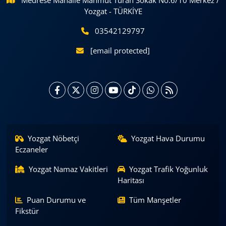
Medrese Mahalle Mahmut Turan Sokak No:6/10 Merkez /
Yozgat - TÜRKİYE
03542129797
[email protected]
Yozgat Nöbetçi
Yozgat Hava Durumu
Eczaneler
Yozgat Namaz Vakitleri
Yozgat Trafik Yoğunluk
Haritası
Puan Durumu ve
Tüm Manşetler
Fikstür