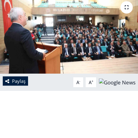
Paylaş
-
+
A
A