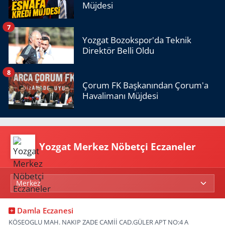
Müjdesi
7
Yozgat Bozokspor'da Teknik
Direktör Belli Oldu
8
Çorum FK Başkanından Çorum'a
Havalimanı Müjdesi
Yozgat Merkez Nöbetçi Eczaneler
Damla Eczanesi
KÖSEOGLU MAH. NAKIP ZADE CAMİİ CAD.GÜLER APT NO:4 A