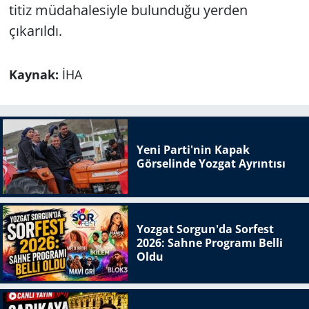
titiz müdahalesiyle bulunduğu yerden
çıkarıldı.
Kaynak:
İHA
Yeni Parti'nin Kapak
Görselinde Yozgat Ayrıntısı
Yozgat Sorgun'da Sorfest
2026: Sahne Programı Belli
Oldu