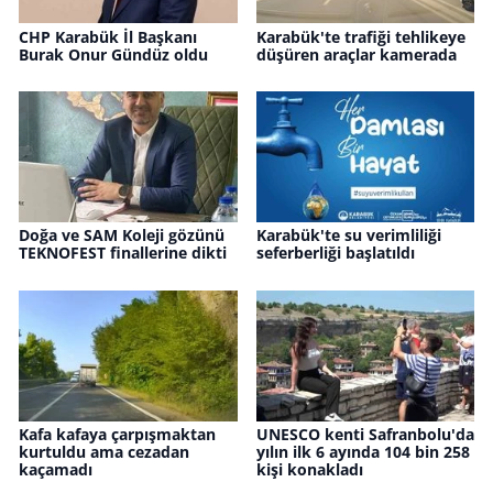
CHP Karabük İl Başkanı
Karabük'te trafiği tehlikeye
Burak Onur Gündüz oldu
düşüren araçlar kamerada
Doğa ve SAM Koleji gözünü
Karabük'te su verimliliği
TEKNOFEST finallerine dikti
seferberliği başlatıldı
Kafa kafaya çarpışmaktan
UNESCO kenti Safranbolu'da
kurtuldu ama cezadan
yılın ilk 6 ayında 104 bin 258
kaçamadı
kişi konakladı