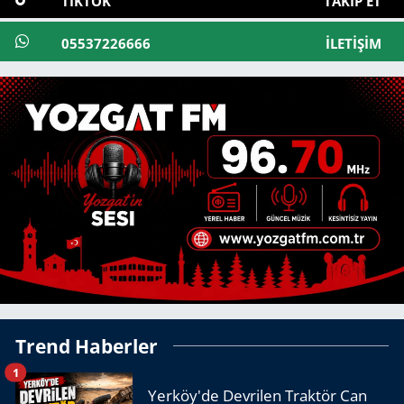
TIKTOK
TAKIP ET
05537226666
İLETIŞIM
Trend Haberler
1
Yerköy'de Devrilen Traktör Can