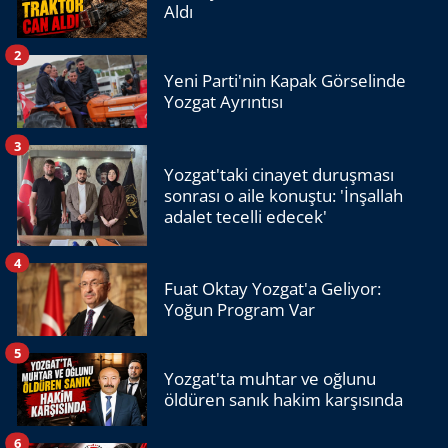
Aldı
2
Yeni Parti'nin Kapak Görselinde
Yozgat Ayrıntısı
3
Yozgat'taki cinayet duruşması
sonrası o aile konuştu: 'İnşallah
adalet tecelli edecek'
4
Fuat Oktay Yozgat'a Geliyor:
Yoğun Program Var
5
Yozgat'ta muhtar ve oğlunu
öldüren sanık hakim karşısında
6