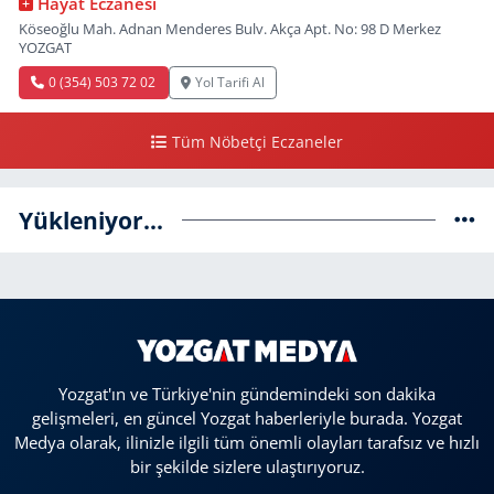
Hayat Eczanesi
Köseoğlu Mah. Adnan Menderes Bulv. Akça Apt. No: 98 D Merkez
YOZGAT
0 (354) 503 72 02
Yol Tarifi Al
Tüm Nöbetçi Eczaneler
Yükleniyor...
Yozgat'ın ve Türkiye'nin gündemindeki son dakika
gelişmeleri, en güncel Yozgat haberleriyle burada. Yozgat
Medya olarak, ilinizle ilgili tüm önemli olayları tarafsız ve hızlı
bir şekilde sizlere ulaştırıyoruz.