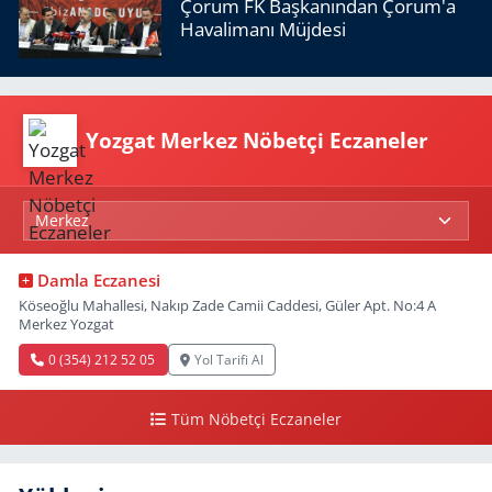
Çorum FK Başkanından Çorum'a
Havalimanı Müjdesi
Yozgat Merkez Nöbetçi Eczaneler
Damla Eczanesi
Köseoğlu Mahallesi, Nakıp Zade Camii Caddesi, Güler Apt. No:4 A
Merkez Yozgat
0 (354) 212 52 05
Yol Tarifi Al
Tüm Nöbetçi Eczaneler