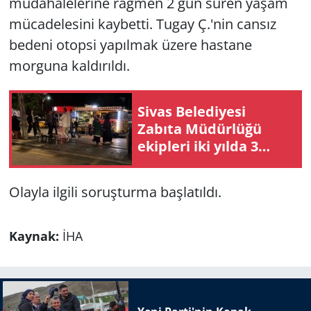
müdahalelerine rağmen 2 gün süren yaşam
mücadelesini kaybetti. Tugay Ç.'nin cansız
bedeni otopsi yapılmak üzere hastane
morguna kaldırıldı.
Sivas Belediyesi
Zabıta Müdürlüğü
ekipleri iki yılda 3
buçuk milyon TL ceza
uyguladı
Olayla ilgili soruşturma başlatıldı.
Kaynak:
İHA