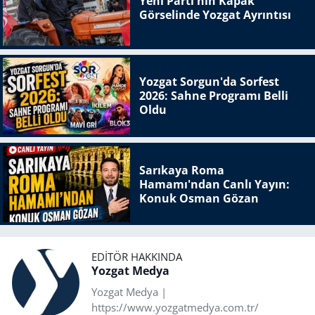
Yeni Parti'nin Kapak
Görselinde Yozgat Ayrıntısı
Yozgat Sorgun'da Sorfest
2026: Sahne Programı Belli
Oldu
Sarıkaya Roma
Hamamı'ndan Canlı Yayın:
Konuk Osman Gözan
EDITÖR HAKKINDA
Yozgat Medya
Yozgat Medya |
https://www.yozgatmedya.com.tr/