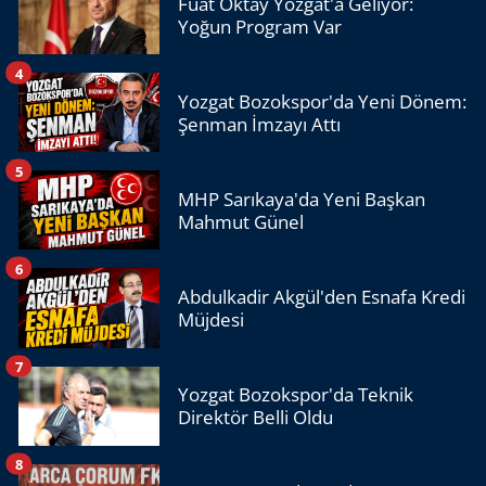
Fuat Oktay Yozgat'a Geliyor:
Yoğun Program Var
4
Yozgat Bozokspor'da Yeni Dönem:
Şenman İmzayı Attı
5
MHP Sarıkaya'da Yeni Başkan
Mahmut Günel
6
Abdulkadir Akgül'den Esnafa Kredi
Müjdesi
7
Yozgat Bozokspor'da Teknik
Direktör Belli Oldu
8