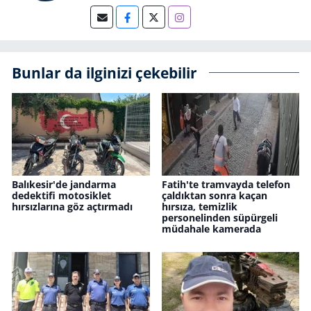
Bunlar da ilginizi çekebilir
Balıkesir'de jandarma
Fatih'te tramvayda telefon
dedektifi motosiklet
çaldıktan sonra kaçan
hırsızlarına göz açtırmadı
hırsıza, temizlik
personelinden süpürgeli
müdahale kamerada