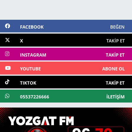
FACEBOOK
BEĞEN
X
TAKIP ET
INSTAGRAM
TAKIP ET
YOUTUBE
ABONE OL
TIKTOK
TAKIP ET
05537226666
İLETIŞIM