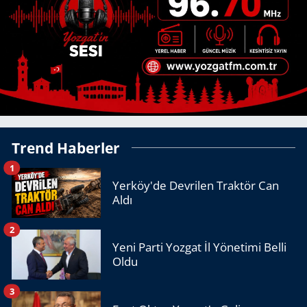
Trend Haberler
1
Yerköy'de Devrilen Traktör Can
Aldı
2
Yeni Parti Yozgat İl Yönetimi Belli
Oldu
3