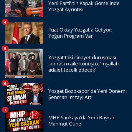
Yeni Parti'nin Kapak Görselinde
Yozgat Ayrıntısı
4
Fuat Oktay Yozgat'a Geliyor:
Yoğun Program Var
5
Yozgat'taki cinayet duruşması
sonrası o aile konuştu: 'İnşallah
adalet tecelli edecek'
6
Yozgat Bozokspor'da Yeni Dönem:
Şenman İmzayı Attı
7
MHP Sarıkaya'da Yeni Başkan
Mahmut Günel