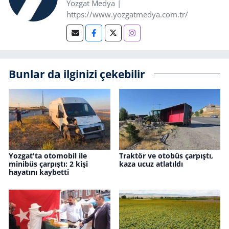
Yozgat Medya |
https://www.yozgatmedya.com.tr/
Bunlar da ilginizi çekebilir
Yozgat'ta otomobil ile
Traktör ve otobüs çarpıştı,
minibüs çarpıştı: 2 kişi
kaza ucuz atlatıldı
hayatını kaybetti