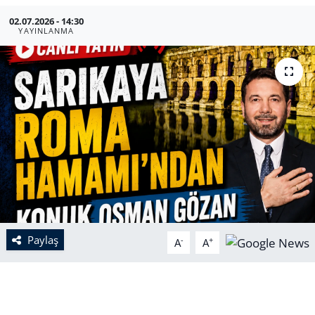
02.07.2026 - 14:30
YAYINLANMA
Paylaş
-
+
A
A