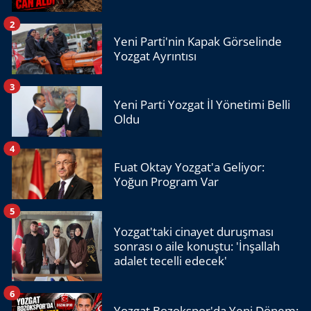
2
Yeni Parti'nin Kapak Görselinde
Yozgat Ayrıntısı
3
Yeni Parti Yozgat İl Yönetimi Belli
Oldu
4
Fuat Oktay Yozgat'a Geliyor:
Yoğun Program Var
5
Yozgat'taki cinayet duruşması
sonrası o aile konuştu: 'İnşallah
adalet tecelli edecek'
6
Yozgat Bozokspor'da Yeni Dönem: