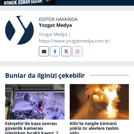
EDITÖR HAKKINDA
Yozgat Medya
Yozgat Medya |
https://www.yozgatmedya.com.tr/
Bunlar da ilginizi çekebilir
Eskişehir'de kaza sonrası
Kilis'te nargile kömürü
güvenlik kamerası
yüklü tır alevlere teslim
izlenirken bıçaklı kavga: 2
oldu