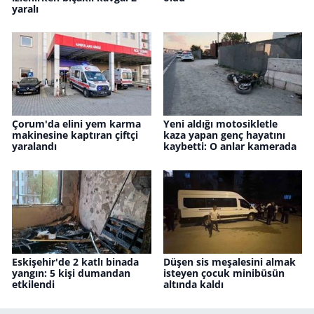
yaralı
Çorum'da elini yem karma
Yeni aldığı motosikletle
makinesine kaptıran çiftçi
kaza yapan genç hayatını
yaralandı
kaybetti: O anlar kamerada
Eskişehir'de 2 katlı binada
Düşen sis meşalesini almak
yangın: 5 kişi dumandan
isteyen çocuk minibüsün
etkilendi
altında kaldı