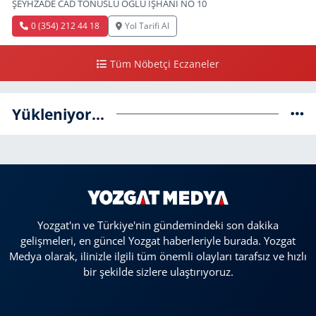
ŞEYHZADE CAD TONUSLU OĞLU İŞHANI NO 10
0 (354) 212 44 18
Yol Tarifi Al
Tüm Nöbetçi Eczaneler
Yükleniyor...
Yozgat'ın ve Türkiye'nin gündemindeki son dakika
gelişmeleri, en güncel Yozgat haberleriyle burada. Yozgat
Medya olarak, ilinizle ilgili tüm önemli olayları tarafsız ve hızlı
bir şekilde sizlere ulaştırıyoruz.