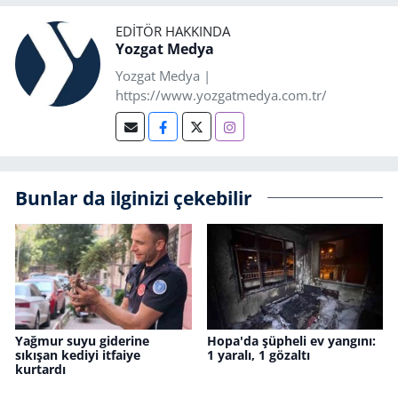
EDITÖR HAKKINDA
Yozgat Medya
Yozgat Medya |
https://www.yozgatmedya.com.tr/
Bunlar da ilginizi çekebilir
Yağmur suyu giderine
Hopa'da şüpheli ev yangını:
sıkışan kediyi itfaiye
1 yaralı, 1 gözaltı
kurtardı