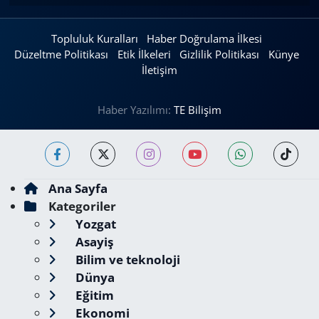
Topluluk Kuralları
Haber Doğrulama İlkesi
Düzeltme Politikası
Etik İlkeleri
Gizlilik Politikası
Künye
İletişim
Haber Yazılımı:
TE Bilişim
Ana Sayfa
Kategoriler
Yozgat
Asayiş
Bilim ve teknoloji
Dünya
Eğitim
Ekonomi