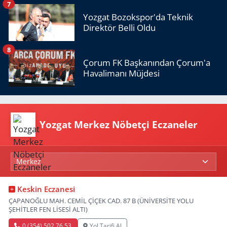
7
Yozgat Bozokspor'da Teknik
Direktör Belli Oldu
8
Çorum FK Başkanından Çorum'a
Havalimanı Müjdesi
Yozgat Merkez Nöbetçi Eczaneler
Keskin Eczanesi
ÇAPANOĞLU MAH. CEMİL ÇİÇEK CAD. 87 B (ÜNİVERSİTE YOLU
ŞEHİTLER FEN LİSESİ ALTI)
0 (354) 502 76 53
Yol Tarifi Al