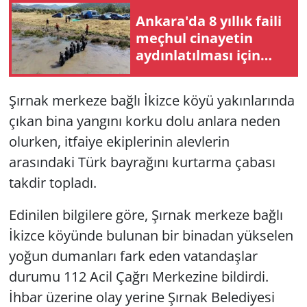
Ankara'da 8 yıllık faili
meçhul cinayetin
aydınlatılması için
yeniden çalışma
başlatıldı
Şırnak merkeze bağlı İkizce köyü yakınlarında
çıkan bina yangını korku dolu anlara neden
olurken, itfaiye ekiplerinin alevlerin
arasındaki Türk bayrağını kurtarma çabası
takdir topladı.
Edinilen bilgilere göre, Şırnak merkeze bağlı
İkizce köyünde bulunan bir binadan yükselen
yoğun dumanları fark eden vatandaşlar
durumu 112 Acil Çağrı Merkezine bildirdi.
İhbar üzerine olay yerine Şırnak Belediyesi