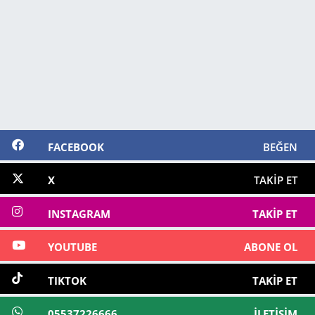
FACEBOOK
BEĞEN
X
TAKIP ET
INSTAGRAM
TAKIP ET
YOUTUBE
ABONE OL
TIKTOK
TAKIP ET
05537226666
İLETIŞIM