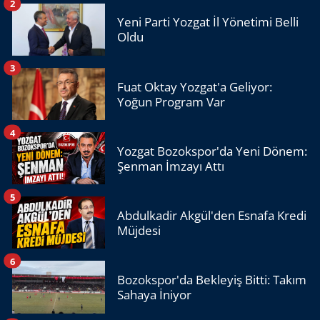
2
Yeni Parti Yozgat İl Yönetimi Belli
Oldu
3
Fuat Oktay Yozgat'a Geliyor:
Yoğun Program Var
4
Yozgat Bozokspor'da Yeni Dönem:
Şenman İmzayı Attı
5
Abdulkadir Akgül'den Esnafa Kredi
Müjdesi
6
Bozokspor'da Bekleyiş Bitti: Takım
Sahaya İniyor