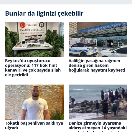
Bunlar da ilginizi çekebilir
Beykoz'da uyuşturucu
Valiliğin yasağına rağmen
operasyonu: 117 kök hint
denize giren hakem
keneviri ve çok sayıda silah
boğularak hayatını kaybetti
ele geçirildi
Tokatlı başpehlivan saldırıya
Denize girmeyin uyarısına
uğradı
aldırış etmeyen 14 yaşındaki