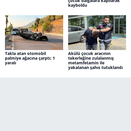
çocuk dalgalara kapılarak
kayboldu
Takla atan otomobil
Akülü çocuk aracının
palmiye ağacına çarptı: 1
tekerleğine zulalanmış
yaralı
metamfetamin ile
yakalanan şahıs tutuklandı