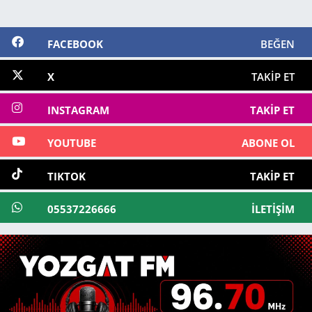
FACEBOOK
BEĞEN
X
TAKIP ET
INSTAGRAM
TAKIP ET
YOUTUBE
ABONE OL
TIKTOK
TAKIP ET
05537226666
İLETIŞIM