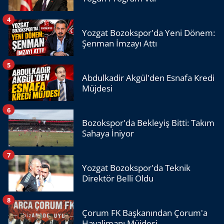
4
Yozgat Bozokspor'da Yeni Dönem:
Şenman İmzayı Attı
5
Abdulkadir Akgül'den Esnafa Kredi
Müjdesi
6
Bozokspor'da Bekleyiş Bitti: Takım
Sahaya İniyor
7
Yozgat Bozokspor'da Teknik
Direktör Belli Oldu
8
Çorum FK Başkanından Çorum'a
Havalimanı Müjdesi