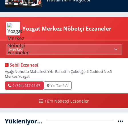
Yozgat Merkez Nöbetçi Eczaneler
Sebil Eczanesi
Aşağı Nohutlu Mahallesi, Yzb. Bahattin Çokdeğerli Caddesi No:5
Merkez Yozgat
0 (354) 217 62 67
Yol Tarifi Al
Tüm Nöbetçi Eczaneler
Yükleniyor...