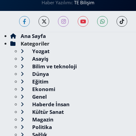
Haber Yazılımı:
TE Bilişim
Ana Sayfa
Kategoriler
Yozgat
Asayiş
Bilim ve teknoloji
Dünya
Eğitim
Ekonomi
Genel
Haberde İnsan
Kültür Sanat
Magazin
Politika
Sağlık