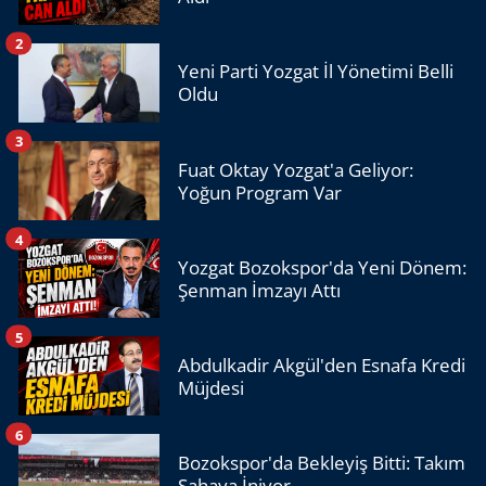
2
Yeni Parti Yozgat İl Yönetimi Belli
Oldu
3
Fuat Oktay Yozgat'a Geliyor:
Yoğun Program Var
4
Yozgat Bozokspor'da Yeni Dönem:
Şenman İmzayı Attı
5
Abdulkadir Akgül'den Esnafa Kredi
Müjdesi
6
Bozokspor'da Bekleyiş Bitti: Takım
Sahaya İniyor