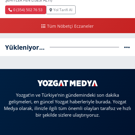
ŞEHİTLER FEN LİSESİ ALTI)
0 (354) 502 76 53
Yol Tarifi Al
Tüm Nöbetçi Eczaneler
Yükleniyor...
Yozgat'ın ve Türkiye'nin gündemindeki son dakika
gelişmeleri, en güncel Yozgat haberleriyle burada. Yozgat
Medya olarak, ilinizle ilgili tüm önemli olayları tarafsız ve hızlı
bir şekilde sizlere ulaştırıyoruz.