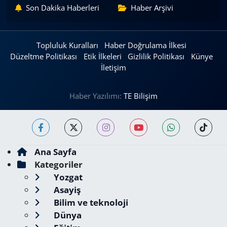
Son Dakika Haberleri
Haber Arşivi
Topluluk Kuralları
Haber Doğrulama İlkesi
Düzeltme Politikası
Etik İlkeleri
Gizlilik Politikası
Künye
İletişim
Haber Yazılımı:
TE Bilişim
Ana Sayfa
Kategoriler
Yozgat
Asayiş
Bilim ve teknoloji
Dünya