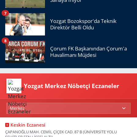
7
Yozgat Bozokspor'da Teknik
Direktör Belli Oldu
8
Çorum FK Başkanından Çorum'a
Havalimanı Müjdesi
Yozgat Merkez Nöbetçi Eczaneler
Keskin Eczanesi
ÇAPANOĞLU MAH. CEMİL ÇİÇEK CAD. 87 B (ÜNİVERSİTE YOLU