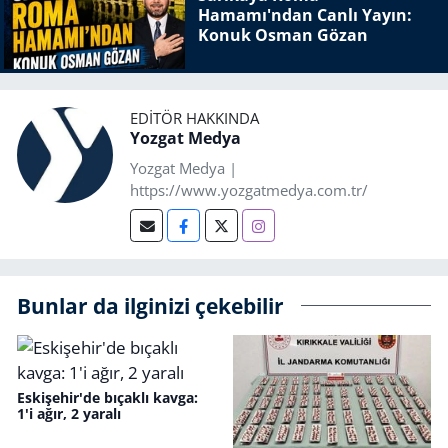
Hamamı'ndan Canlı Yayın:
Konuk Osman Gözan
EDITÖR HAKKINDA
Yozgat Medya
Yozgat Medya |
https://www.yozgatmedya.com.tr/
Bunlar da ilginizi çekebilir
Eskişehir'de bıçaklı kavga:
1'i ağır, 2 yaralı