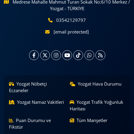
Medrese Mahalle Mahmut Turan Sokak No:6/10 Merkez /
Yozgat - TÜRKİYE
03542129797
[email protected]
Yozgat Nöbetçi
Yozgat Hava Durumu
Eczaneler
Yozgat Namaz Vakitleri
Yozgat Trafik Yoğunluk
Haritası
Puan Durumu ve
Tüm Manşetler
Fikstür