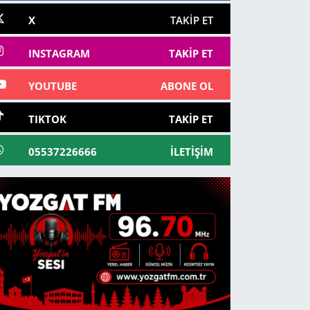
X
TAKIP ET
INSTAGRAM
TAKIP ET
YOUTUBE
ABONE OL
TIKTOK
TAKIP ET
05537226666
İLETIŞIM