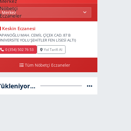
Keskin Eczanesi
APANOĞLU MAH. CEMİL ÇİÇEK CAD. 87 B
ÜNİVERSİTE YOLU ŞEHİTLER FEN LİSESİ ALTI)
0 (354) 502 76 53
Yol Tarifi Al
Tüm Nöbetçi Eczaneler
Yükleniyor...