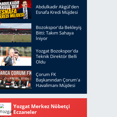
Abdulkadir Akgül'den
Esnafa Kredi Müjdesi
Bozokspor'da Bekleyiş
Bitti: Takım Sahaya
İniyor
Yozgat Bozokspor'da
Teknik Direktör Belli
Oldu
Çorum FK
Başkanından Çorum'a
Havalimanı Müjdesi
Yozgat Merkez Nöbetçi
Eczaneler