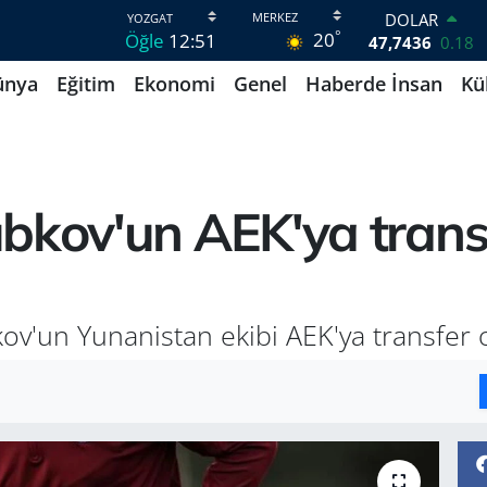
DOLAR
°
20
Öğle
12:51
47,7436
0.18
EURO
ünya
Eğitim
Ekonomi
Genel
Haberde İnsan
Kü
55,2510
0.32
STERLİN
64,4811
0.38
GRAM ALTIN
6660.55
0
BİST100
ubkov'un AEK'ya trans
13.779
-14
BITCOIN
64.815,30
-0.1
v'un Yunanistan ekibi AEK'ya transfer o