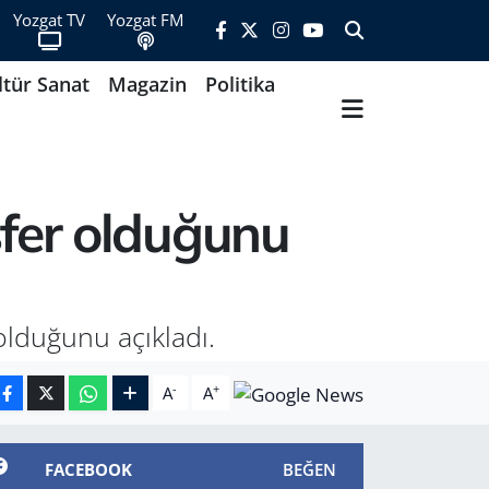
Yozgat TV
Yozgat FM
ltür Sanat
Magazin
Politika
fer olduğunu
lduğunu açıkladı.
-
+
A
A
FACEBOOK
BEĞEN