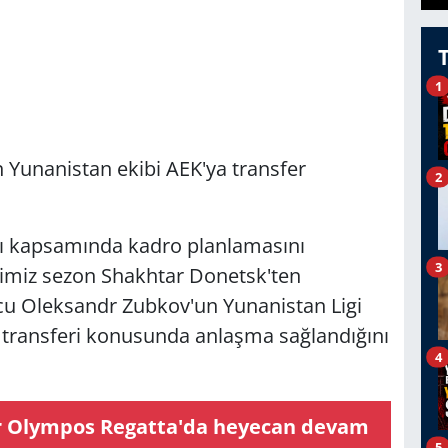
1
Yunanistan ekibi AEK'ya transfer
2
arı kapsamında kadro planlamasını
3
ğimiz sezon Shakhtar Donetsk'ten
lcu Oleksandr Zubkov'un Yunanistan Ligi
 transferi konusunda anlaşma sağlandığını
4
r Olympos Regatta'da heyecan devam
5