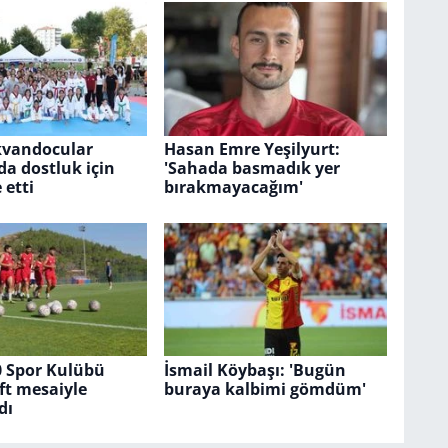
kvandocular
Hasan Emre Yeşilyurt:
a dostluk için
'Sahada basmadık yer
 etti
bırakmayacağım'
0 Spor Kulübü
İsmail Köybaşı: 'Bugün
ift mesaiyle
buraya kalbimi gömdüm'
dı