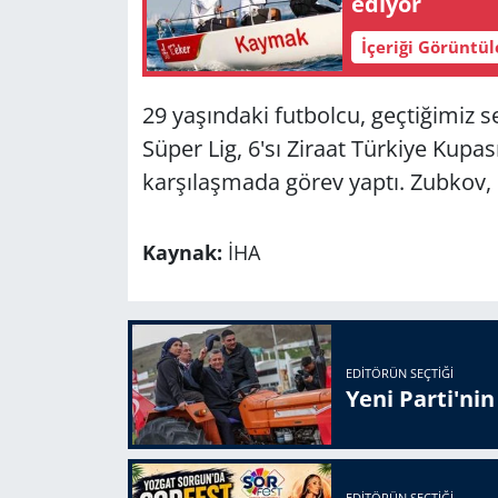
ediyor
İçeriği Görüntü
29 yaşındaki futbolcu, geçtiğimiz 
Süper Lig, 6'sı Ziraat Türkiye Kupa
karşılaşmada görev yaptı. Zubkov, b
Kaynak:
İHA
EDITÖRÜN SEÇTIĞI
Yeni Parti'ni