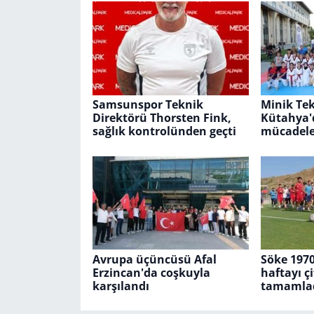
Samsunspor Teknik
Minik Te
Direktörü Thorsten Fink,
Kütahya'd
sağlık kontrolünden geçti
mücadele
Avrupa üçüncüsü Afal
Söke 197
Erzincan'da coşkuyla
haftayı ç
karşılandı
tamamla