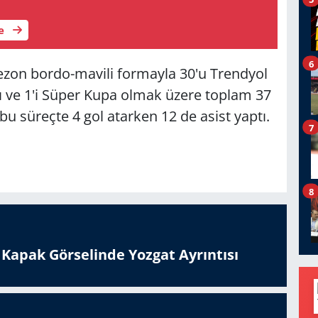
le
6
sezon bordo-mavili formayla 30'u Trendyol
sı ve 1'i Süper Kupa olmak üzere toplam 37
u süreçte 4 gol atarken 12 de asist yaptı.
7
8
n Kapak Görselinde Yozgat Ayrıntısı