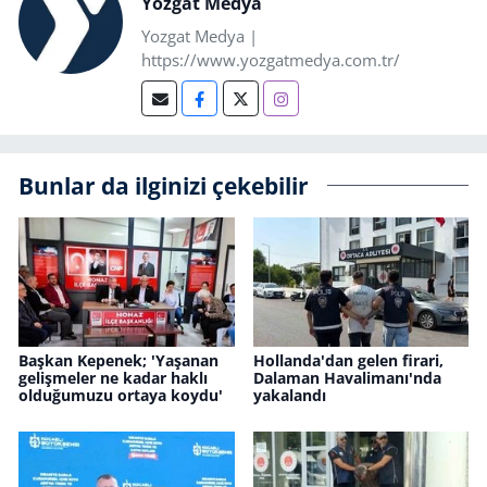
Yozgat Medya
Yozgat Medya |
https://www.yozgatmedya.com.tr/
Bunlar da ilginizi çekebilir
Başkan Kepenek; 'Yaşanan
Hollanda'dan gelen firari,
gelişmeler ne kadar haklı
Dalaman Havalimanı'nda
olduğumuzu ortaya koydu'
yakalandı