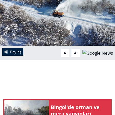
Paylaş
-
+
A
A
Bingöl'de orman ve
mera yangınları