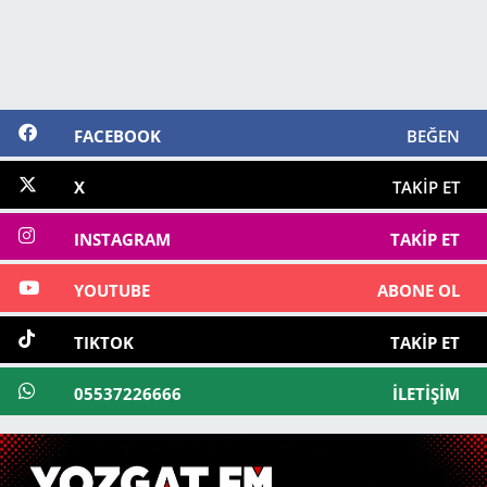
FACEBOOK
BEĞEN
X
TAKIP ET
INSTAGRAM
TAKIP ET
YOUTUBE
ABONE OL
TIKTOK
TAKIP ET
05537226666
İLETIŞIM