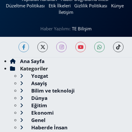
Düzeltme Politikası
Etik İlkeleri
Gizlilik Politikası
Künye
İletişim
Haber Yazılımı:
TE Bilişim
Ana Sayfa
Kategoriler
Yozgat
Asayiş
Bilim ve teknoloji
Dünya
Eğitim
Ekonomi
Genel
Haberde İnsan