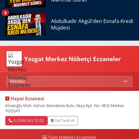
8
Abdulkadir Akgül'den Esnafa Kredi
Müjdesi
Yozgat Merkez Nöbetçi Eczaneler
Hayat Eczanesi
Köseoğlu Mah. Adnan Menderes Bulv. Akça Apt. No: 98 D Merkez
YOZGAT
0 (354) 503 72 02
Yol Tarifi Al
Tüm Nöbetçi Eczaneler