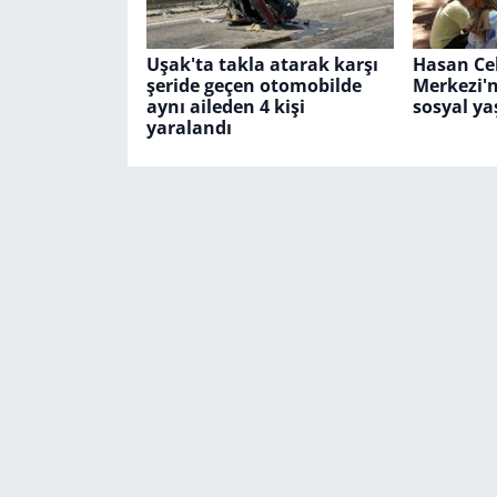
Uşak'ta takla atarak karşı
Hasan Cel
şeride geçen otomobilde
Merkezi'n
aynı aileden 4 kişi
sosyal ya
yaralandı