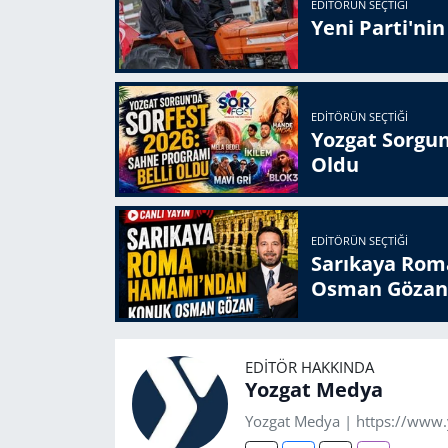
EDITÖRÜN SEÇTIĞI
Yeni Parti'ni
EDITÖRÜN SEÇTIĞI
Yozgat Sorgun
Oldu
EDITÖRÜN SEÇTIĞI
Sarıkaya Rom
Osman Gözan
EDITÖR HAKKINDA
Yozgat Medya
Yozgat Medya | https://www