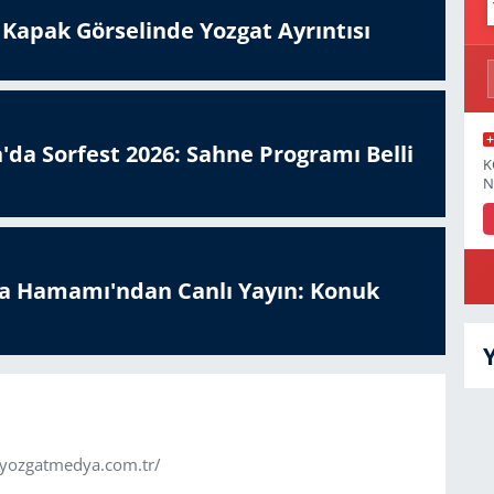
n Kapak Görselinde Yozgat Ayrıntısı
'da Sorfest 2026: Sahne Programı Belli
K
N
a Hamamı'ndan Canlı Yayın: Konuk
.yozgatmedya.com.tr/