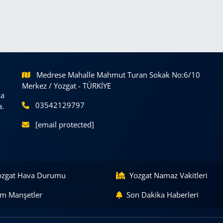
Medrese Mahalle Mahmut Turan Sokak No:6/10
Merkez / Yozgat - TÜRKİYE
ka
03542129797
a.
[email protected]
ozgat Hava Durumu
Yozgat Namaz Vakitleri
m Manşetler
Son Dakika Haberleri