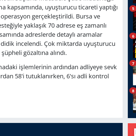
şma kapsamında, uyuşturucu ticareti yaptığı
5
 operasyon gerçekleştirildi. Bursa ve
esteğiyle yaklaşık 70 adrese eş zamanlı
samında adreslerde detaylı aramalar
6
ik didik incelendi. Çok miktarda uyuşturucu
şüpheli gözaltına alındı.
7
madaki işlemlerinin ardından adliyeye sevk
rdan 58'i tutuklanırken, 6'sı adli kontrol
8