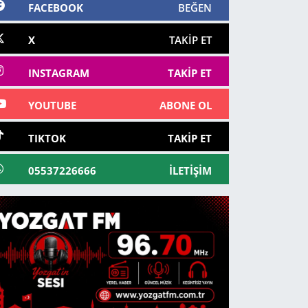
FACEBOOK
BEĞEN
X
TAKIP ET
INSTAGRAM
TAKIP ET
YOUTUBE
ABONE OL
TIKTOK
TAKIP ET
05537226666
İLETIŞIM