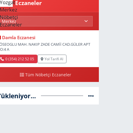
Eczaneler
Damla Eczanesi
ÖSEOGLU MAH. NAKIP ZADE CAMİİ CAD.GÜLER APT
O:4 A
0 (354) 212 52 05
Yol Tarifi Al
Tüm Nöbetçi Eczaneler
Yükleniyor...