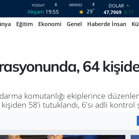
DOLAR
°
29
Akşam
19:55
47,7069
0.17
EURO
ünya
Eğitim
Ekonomi
Genel
Haberde İnsan
Kü
55,0265
0.01
STERLİN
64,1897
0.02
GRAM ALTIN
6618.49
2.12
BİST100
asyonunda, 64 kişide
13.887
64
BITCOIN
64.360,53
-0.76
andarma komutanlığı ekiplerince düzenl
iden 58'i tutuklandı, 6'sı adli kontrol şa