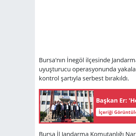
Bursa'nın İnegöl ilçesinde Jandar
uyuşturucu operasyonunda yakalanan
kontrol şartıyla serbest bırakıldı.
Başkan Er: 'H
İçeriği Görüntü
Bursa İl Jandarma Komutanlığı Na