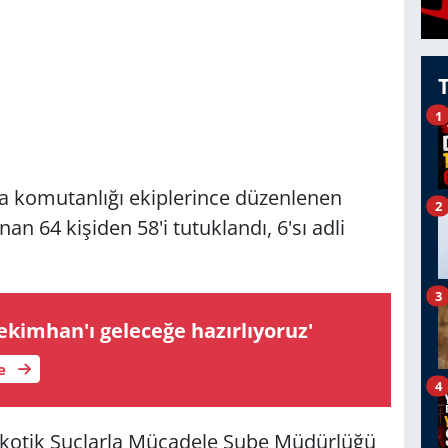
1
ma komutanlığı ekiplerince düzenlenen
2
 64 kişiden 58'i tutuklandı, 6'sı adli
3
ekimhan'ı geleceğe hazırlıyoruz'
le
4
rkotik Suçlarla Mücadele Şube Müdürlüğü