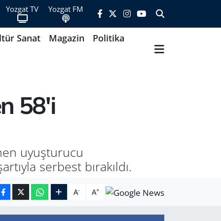
Yozgat TV
Yozgat FM
ltür Sanat
Magazin
Politika
n 58'i
enen uyuşturucu
rtıyla serbest bırakıldı.
-
+
A
A