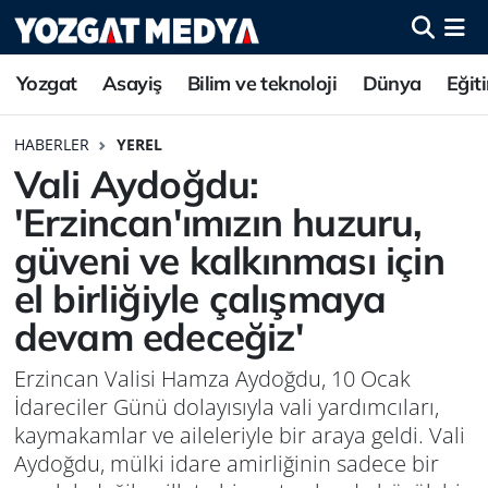
Yozgat
Asayiş
Bilim ve teknoloji
Dünya
Eğit
HABERLER
YEREL
Vali Aydoğdu:
'Erzincan'ımızın huzuru,
güveni ve kalkınması için
el birliğiyle çalışmaya
devam edeceğiz'
Erzincan Valisi Hamza Aydoğdu, 10 Ocak
İdareciler Günü dolayısıyla vali yardımcıları,
kaymakamlar ve aileleriyle bir araya geldi. Vali
Aydoğdu, mülki idare amirliğinin sadece bir