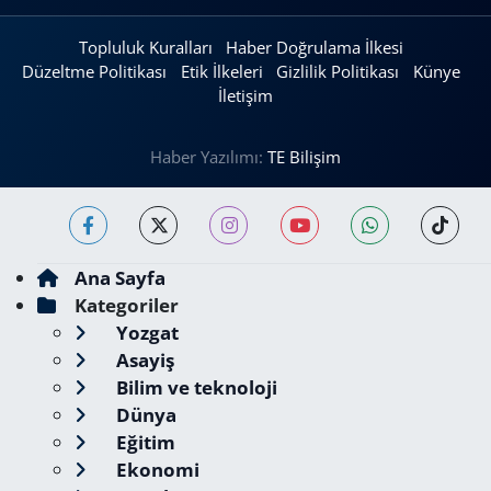
Topluluk Kuralları
Haber Doğrulama İlkesi
Düzeltme Politikası
Etik İlkeleri
Gizlilik Politikası
Künye
İletişim
Haber Yazılımı:
TE Bilişim
Ana Sayfa
Kategoriler
Yozgat
Asayiş
Bilim ve teknoloji
Dünya
Eğitim
Ekonomi