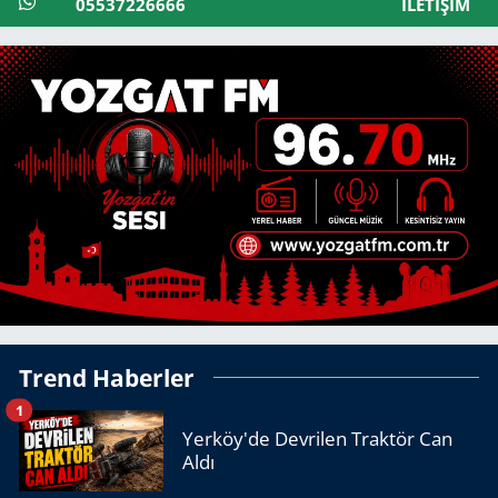
05537226666
İLETIŞIM
Trend Haberler
1
Yerköy'de Devrilen Traktör Can
Aldı