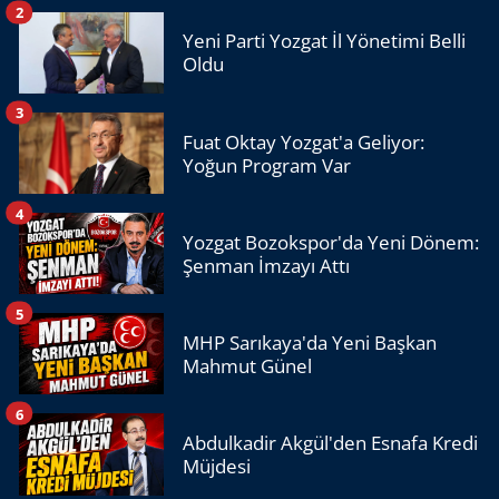
2
Yeni Parti Yozgat İl Yönetimi Belli
Oldu
3
Fuat Oktay Yozgat'a Geliyor:
Yoğun Program Var
4
Yozgat Bozokspor'da Yeni Dönem:
Şenman İmzayı Attı
5
MHP Sarıkaya'da Yeni Başkan
Mahmut Günel
6
Abdulkadir Akgül'den Esnafa Kredi
Müjdesi