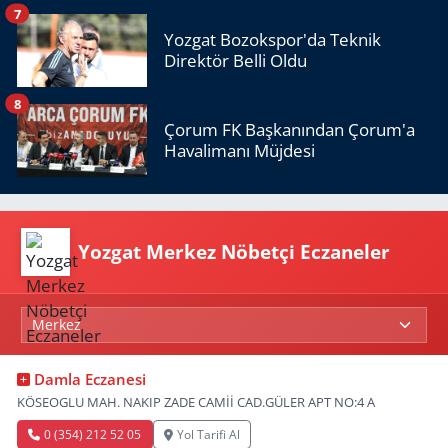
7
Yozgat Bozokspor'da Teknik
Direktör Belli Oldu
8
Çorum FK Başkanından Çorum'a
Havalimanı Müjdesi
Yozgat Merkez Nöbetçi Eczaneler
Damla Eczanesi
KÖSEOGLU MAH. NAKIP ZADE CAMİİ CAD.GÜLER APT NO:4 A
0 (354) 212 52 05
Yol Tarifi Al