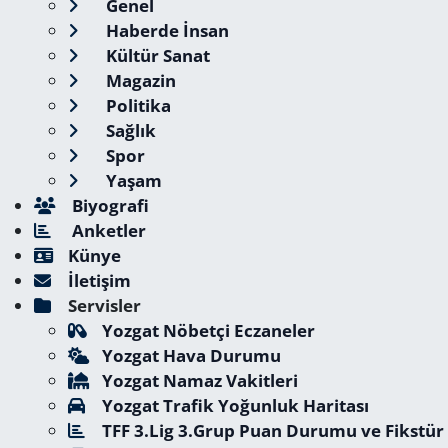
Genel
Haberde İnsan
Kültür Sanat
Magazin
Politika
Sağlık
Spor
Yaşam
Biyografi
Anketler
Künye
İletişim
Servisler
Yozgat Nöbetçi Eczaneler
Yozgat Hava Durumu
Yozgat Namaz Vakitleri
Yozgat Trafik Yoğunluk Haritası
TFF 3.Lig 3.Grup Puan Durumu ve Fikstür