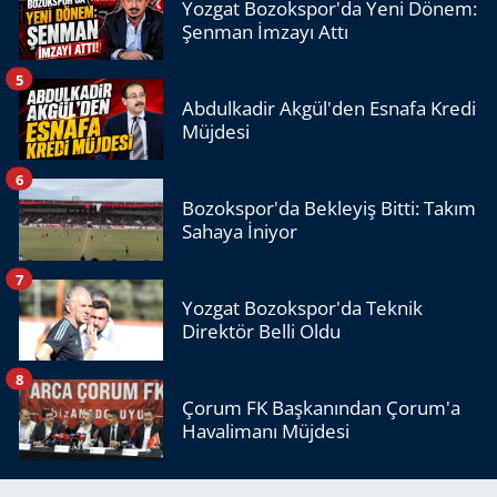
Yozgat Bozokspor'da Yeni Dönem:
Şenman İmzayı Attı
5
Abdulkadir Akgül'den Esnafa Kredi
Müjdesi
6
Bozokspor'da Bekleyiş Bitti: Takım
Sahaya İniyor
7
Yozgat Bozokspor'da Teknik
Direktör Belli Oldu
8
Çorum FK Başkanından Çorum'a
Havalimanı Müjdesi