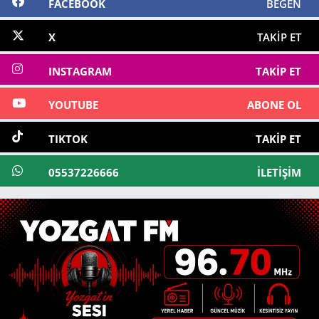
FACEBOOK
BEĞEN
X
TAKIP ET
INSTAGRAM
TAKIP ET
YOUTUBE
ABONE OL
TIKTOK
TAKIP ET
05537226666
İLETIŞIM