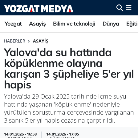
Yozgat
Asayiş
Bilim ve teknoloji
Dünya
Eğit
HABERLER
ASAYIŞ
Yalova'da su hattında
köpüklenme olayına
karışan 3 şüpheliye 5'er yıl
hapis
Yalova'da 29 Ocak 2025 tarihinde içme suyu
hattında yaşanan 'köpüklenme' nedeniyle
yürütülen soruşturma çerçevesinde yargılanan
3 sanık 5'er yıl hapis cezasına çarptırıldı.
14.01.2026 - 16:58
14.01.2026 - 17:05