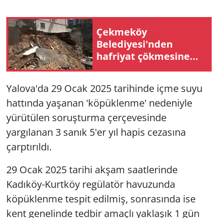
Çekmeköy
Belediyesi'nden
hafriyat çökmesine
ilişkin açıklama
Yalova'da 29 Ocak 2025 tarihinde içme suyu
hattında yaşanan 'köpüklenme' nedeniyle
yürütülen soruşturma çerçevesinde
yargılanan 3 sanık 5'er yıl hapis cezasına
çarptırıldı.
29 Ocak 2025 tarihi akşam saatlerinde
Kadıköy-Kurtköy regülatör havuzunda
köpüklenme tespit edilmiş, sonrasında ise
kent genelinde tedbir amaçlı yaklaşık 1 gün