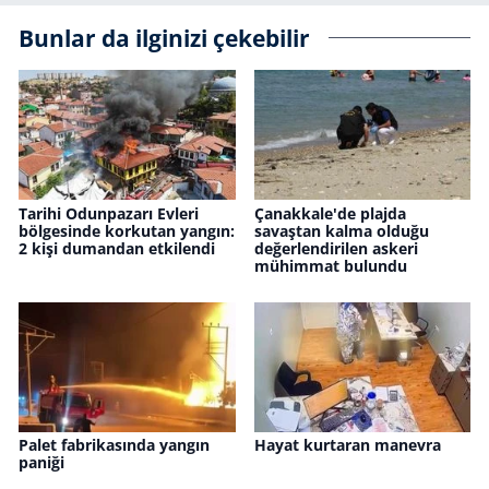
Bunlar da ilginizi çekebilir
Tarihi Odunpazarı Evleri
Çanakkale'de plajda
bölgesinde korkutan yangın:
savaştan kalma olduğu
2 kişi dumandan etkilendi
değerlendirilen askeri
mühimmat bulundu
Palet fabrikasında yangın
Hayat kurtaran manevra
paniği