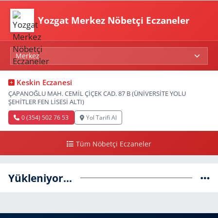
Yozgat Merkez Nöbetçi Eczaneler
Keskin Eczanesi
ÇAPANOĞLU MAH. CEMİL ÇİÇEK CAD. 87 B (ÜNİVERSİTE YOLU
ŞEHİTLER FEN LİSESİ ALTI)
0 (354) 502 76 53
Yol Tarifi Al
Tüm Nöbetçi Eczaneler
Yükleniyor...