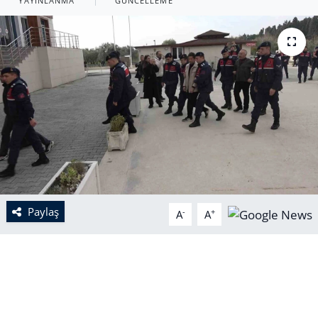
YAYINLANMA
GÜNCELLEME
Paylaş
-
+
A
A