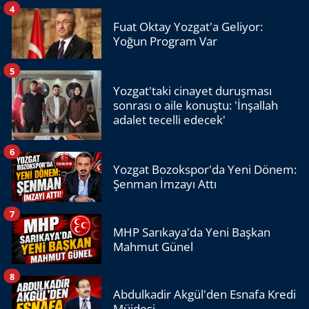
4
Fuat Oktay Yozgat'a Geliyor:
Yoğun Program Var
5
Yozgat'taki cinayet duruşması
sonrası o aile konuştu: 'İnşallah
adalet tecelli edecek'
6
Yozgat Bozokspor'da Yeni Dönem:
Şenman İmzayı Attı
7
MHP Sarıkaya'da Yeni Başkan
Mahmut Günel
8
Abdulkadir Akgül'den Esnafa Kredi
Müjdesi