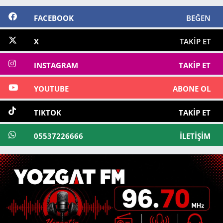
FACEBOOK
BEĞEN
X
TAKIP ET
INSTAGRAM
TAKIP ET
YOUTUBE
ABONE OL
TIKTOK
TAKIP ET
05537226666
İLETIŞIM