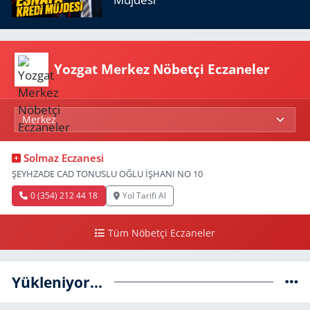
Yozgat Merkez Nöbetçi Eczaneler
Solmaz Eczanesi
ŞEYHZADE CAD TONUSLU OĞLU İŞHANI NO 10
0 (354) 212 44 18
Yol Tarifi Al
Tüm Nöbetçi Eczaneler
Yükleniyor...