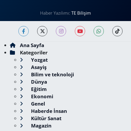
Haber Yazılımı:
TE Bilişim
Ana Sayfa
Kategoriler
Yozgat
Asayiş
Bilim ve teknoloji
Dünya
Eğitim
Ekonomi
Genel
Haberde İnsan
Kültür Sanat
Magazin