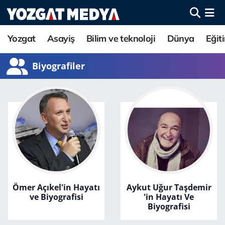
Yozgat
Asayiş
Bilim ve teknoloji
Dünya
Eğit
Biyografiler
Ömer Açıkel'in Hayatı
Aykut Uğur Taşdemir
ve Biyografisi
'in Hayatı Ve
Biyografisi