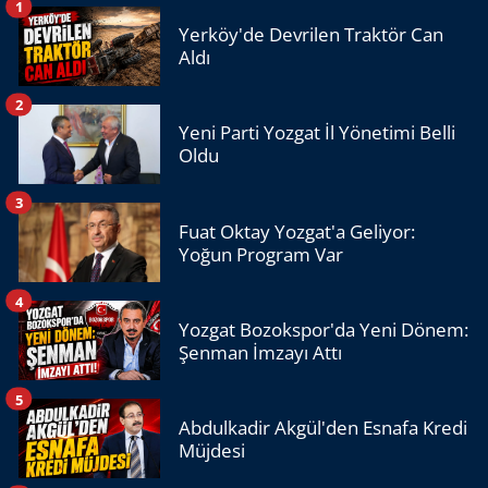
1
Yerköy'de Devrilen Traktör Can
Aldı
2
Yeni Parti Yozgat İl Yönetimi Belli
Oldu
3
Fuat Oktay Yozgat'a Geliyor:
Yoğun Program Var
4
Yozgat Bozokspor'da Yeni Dönem:
Şenman İmzayı Attı
5
Abdulkadir Akgül'den Esnafa Kredi
Müjdesi