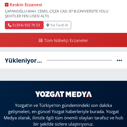
Keskin Eczanesi
ÇAPANOĞLU MAH. CEMİL ÇİÇEK CAD. 87 B (ÜNİVERSİTE YOLU
ŞEHİTLER FEN LİSESİ ALTI)
0 (354) 502 76 53
Yol Tarifi Al
Tüm Nöbetçi Eczaneler
Yükleniyor...
Yozgat'ın ve Türkiye'nin gündemindeki son dakika
gelişmeleri, en güncel Yozgat haberleriyle burada. Yozgat
Medya olarak, ilinizle ilgili tüm önemli olayları tarafsız ve hızlı
bir şekilde sizlere ulaştırıyoruz.