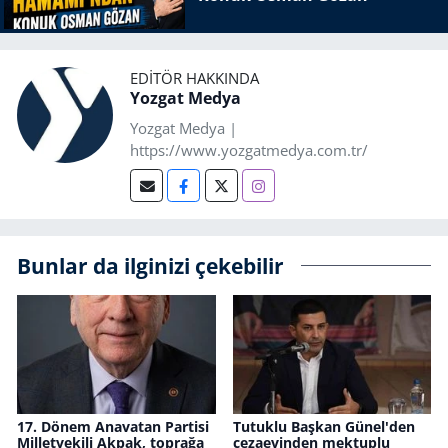
EDITÖR HAKKINDA
Yozgat Medya
Yozgat Medya |
https://www.yozgatmedya.com.tr/
Bunlar da ilginizi çekebilir
17. Dönem Anavatan Partisi
Tutuklu Başkan Günel'den
Milletvekili Akpak, toprağa
cezaevinden mektuplu