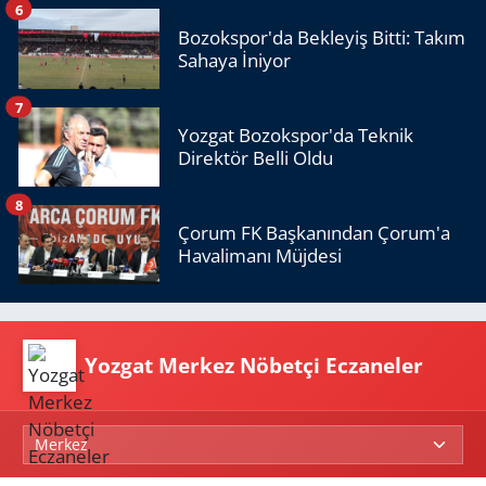
6
Bozokspor'da Bekleyiş Bitti: Takım
Sahaya İniyor
7
Yozgat Bozokspor'da Teknik
Direktör Belli Oldu
8
Çorum FK Başkanından Çorum'a
Havalimanı Müjdesi
Yozgat Merkez Nöbetçi Eczaneler