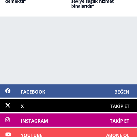
demektir'
seviye sağlık hizmet
binalarıdır'
FACEBOOK
BEĞEN
X
TAKIP ET
INSTAGRAM
TAKIP ET
YOUTUBE
ABONE OL