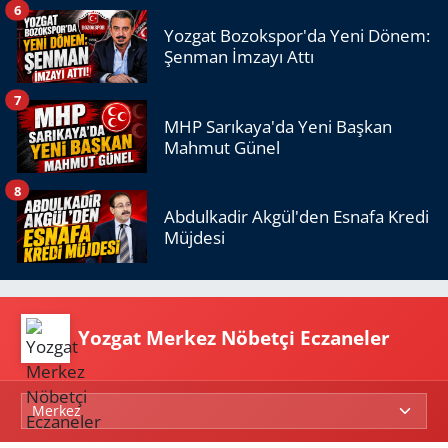
6
Yozgat Bozokspor'da Yeni Dönem:
Şenman İmzayı Attı
7
MHP Sarıkaya'da Yeni Başkan
Mahmut Günel
8
Abdulkadir Akgül'den Esnafa Kredi
Müjdesi
Yozgat Merkez Nöbetçi Eczaneler