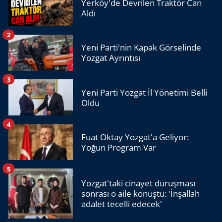
Yerköy'de Devrilen Traktör Can
Aldı
2
Yeni Parti'nin Kapak Görselinde
Yozgat Ayrıntısı
3
Yeni Parti Yozgat İl Yönetimi Belli
Oldu
4
Fuat Oktay Yozgat'a Geliyor:
Yoğun Program Var
5
Yozgat'taki cinayet duruşması
sonrası o aile konuştu: 'İnşallah
adalet tecelli edecek'