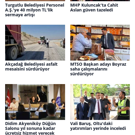
Turgutlu Belediyesi Personel
MHP Kuluncak'ta Cahit
A.Ş.'ye 40 milyon TL'lik
Aslan güven tazeledi
sermaye artışı
Akçadağ Belediyesi asfalt
MTSO Başkan adayı Boyraz
mesaisini sürdürüyor
saha çalışmalarını
sürdürüyor
Didim Akyeniköy Düğün
Vali Baruş, Oltu'daki
Salonu yıl sonuna kadar
yatırımları yerinde inceledi
ücretsiz hizmet verecek