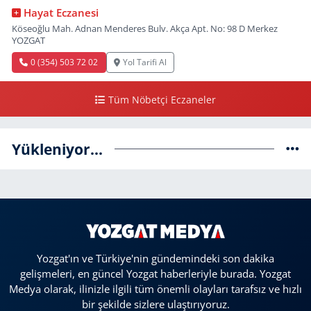
Hayat Eczanesi
Köseoğlu Mah. Adnan Menderes Bulv. Akça Apt. No: 98 D Merkez
YOZGAT
0 (354) 503 72 02
Yol Tarifi Al
Tüm Nöbetçi Eczaneler
Yükleniyor...
Yozgat'ın ve Türkiye'nin gündemindeki son dakika
gelişmeleri, en güncel Yozgat haberleriyle burada. Yozgat
Medya olarak, ilinizle ilgili tüm önemli olayları tarafsız ve hızlı
bir şekilde sizlere ulaştırıyoruz.