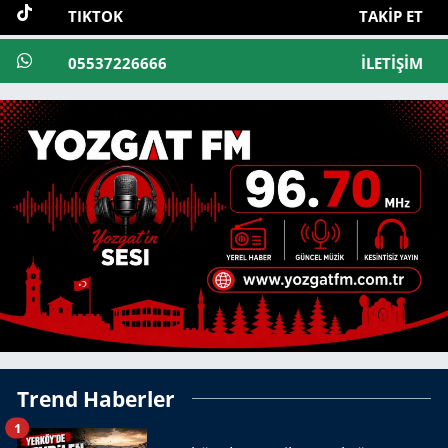
TIKTOK
TAKIP ET
05537226666
İLETIŞIM
Trend Haberler
1