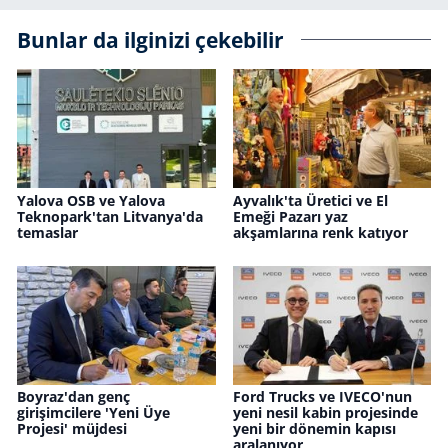
Bunlar da ilginizi çekebilir
Yalova OSB ve Yalova
Ayvalık'ta Üretici ve El
Teknopark'tan Litvanya'da
Emeği Pazarı yaz
temaslar
akşamlarına renk katıyor
Boyraz'dan genç
Ford Trucks ve IVECO'nun
girişimcilere 'Yeni Üye
yeni nesil kabin projesinde
Projesi' müjdesi
yeni bir dönemin kapısı
aralanıyor