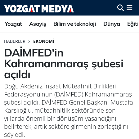
Yozgat
Asayiş
Bilim ve teknoloji
Dünya
Eğit
HABERLER
EKONOMI
DAİMFED'in
Kahramanmaraş şubesi
açıldı
Doğu Akdeniz İnşaat Müteahhit Birlikleri
Federasyonu'nun (DAİMFED) Kahramanmaraş
şubesi açıldı. DAİMFED Genel Başkanı Mustafa
Karslıoğlu, müteahhitlik sektöründe son
yıllarda önemli bir dönüşüm yaşandığını
belirterek, artık sektöre girmenin zorlaştığını
söyledi.