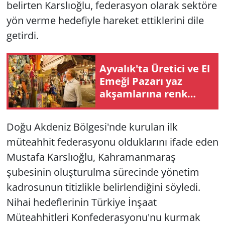
belirten Karslıoğlu, federasyon olarak sektöre
yön verme hedefiyle hareket ettiklerini dile
getirdi.
Ayvalık'ta Üretici ve El
Emeği Pazarı yaz
akşamlarına renk
katıyor
Doğu Akdeniz Bölgesi'nde kurulan ilk
müteahhit federasyonu olduklarını ifade eden
Mustafa Karslıoğlu, Kahramanmaraş
şubesinin oluşturulma sürecinde yönetim
kadrosunun titizlikle belirlendiğini söyledi.
Nihai hedeflerinin Türkiye İnşaat
Müteahhitleri Konfederasyonu'nu kurmak