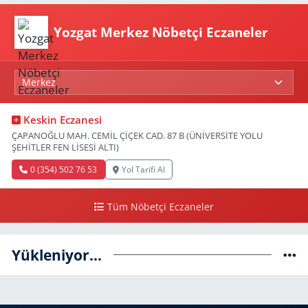
Yozgat Merkez Nöbetçi Eczaneler
Keskin Eczanesi
ÇAPANOĞLU MAH. CEMİL ÇİÇEK CAD. 87 B (ÜNİVERSİTE YOLU
ŞEHİTLER FEN LİSESİ ALTI)
0 (354) 502 76 53
Yol Tarifi Al
Tüm Nöbetçi Eczaneler
Yükleniyor...