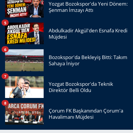
Yozgat Bozokspor'da Yeni Dönem:
Şenman İmzayı Attı
5
Abdulkadir Akgül'den Esnafa Kredi
Müjdesi
6
Bozokspor'da Bekleyiş Bitti: Takım
Sahaya İniyor
7
Yozgat Bozokspor'da Teknik
Direktör Belli Oldu
8
Çorum FK Başkanından Çorum'a
Havalimanı Müjdesi