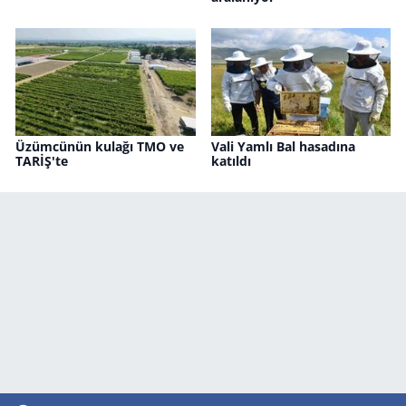
Üzümcünün kulağı TMO ve
Vali Yamlı Bal hasadına
TARİŞ'te
katıldı