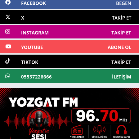
FACEBOOK
BEĞEN
X
TAKIP ET
INSTAGRAM
TAKIP ET
YOUTUBE
ABONE OL
TIKTOK
TAKIP ET
05537226666
İLETIŞIM