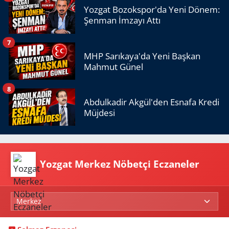
Yozgat Bozokspor'da Yeni Dönem:
Şenman İmzayı Attı
7
MHP Sarıkaya'da Yeni Başkan
Mahmut Günel
8
Abdulkadir Akgül'den Esnafa Kredi
Müjdesi
Yozgat Merkez Nöbetçi Eczaneler