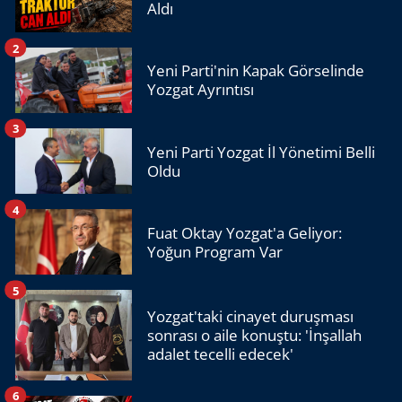
Aldı
2
Yeni Parti'nin Kapak Görselinde
Yozgat Ayrıntısı
3
Yeni Parti Yozgat İl Yönetimi Belli
Oldu
4
Fuat Oktay Yozgat'a Geliyor:
Yoğun Program Var
5
Yozgat'taki cinayet duruşması
sonrası o aile konuştu: 'İnşallah
adalet tecelli edecek'
6