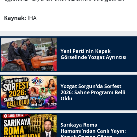
Kaynak:
İHA
Yeni Parti'nin Kapak
Görselinde Yozgat Ayrıntısı
Yozgat Sorgun'da Sorfest
2026: Sahne Programı Belli
Oldu
Sarıkaya Roma
Hamamı'ndan Canlı Yayın:
Konuk Osman Gözan