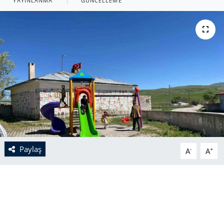
YAYINLANMA
GÜNCELLEME
Paylaş
-
+
A
A