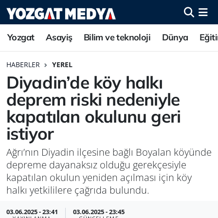
Yozgat
Asayiş
Bilim ve teknoloji
Dünya
Eğit
HABERLER
YEREL
Diyadin’de köy halkı
deprem riski nedeniyle
kapatılan okulunu geri
istiyor
Ağrı’nın Diyadin ilçesine bağlı Boyalan köyünde
depreme dayanaksız olduğu gerekçesiyle
kapatılan okulun yeniden açılması için köy
halkı yetkililere çağrıda bulundu.
03.06.2025 - 23:41
03.06.2025 - 23:45