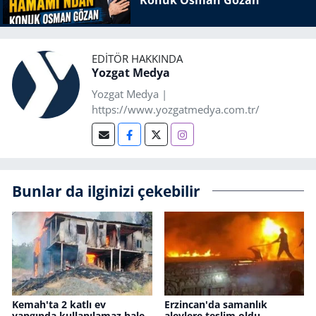
EDITÖR HAKKINDA
Yozgat Medya
Yozgat Medya |
https://www.yozgatmedya.com.tr/
Bunlar da ilginizi çekebilir
Kemah'ta 2 katlı ev
Erzincan'da samanlık
yangında kullanılamaz hale
alevlere teslim oldu