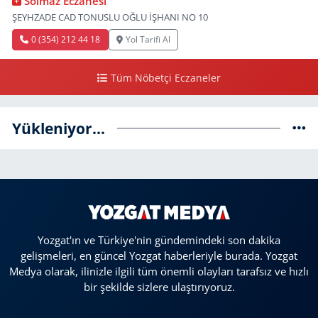
Solmaz Eczanesi
ŞEYHZADE CAD TONUSLU OĞLU İŞHANI NO 10
0 (354) 212 44 18
Yol Tarifi Al
Tüm Nöbetçi Eczaneler
Yükleniyor...
Yozgat'ın ve Türkiye'nin gündemindeki son dakika
gelişmeleri, en güncel Yozgat haberleriyle burada. Yozgat
Medya olarak, ilinizle ilgili tüm önemli olayları tarafsız ve hızlı
bir şekilde sizlere ulaştırıyoruz.