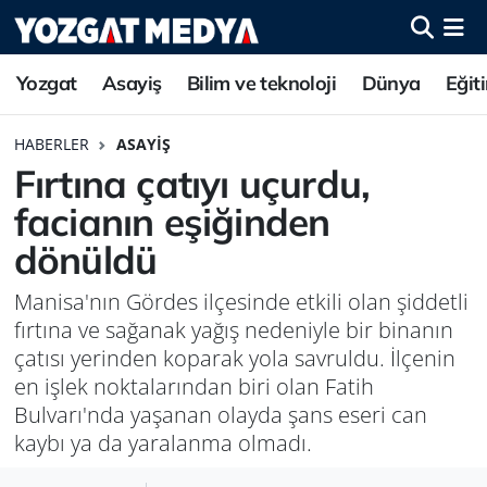
Yozgat
Asayiş
Bilim ve teknoloji
Dünya
Eğit
HABERLER
ASAYIŞ
Fırtına çatıyı uçurdu,
facianın eşiğinden
dönüldü
Manisa'nın Gördes ilçesinde etkili olan şiddetli
fırtına ve sağanak yağış nedeniyle bir binanın
çatısı yerinden koparak yola savruldu. İlçenin
en işlek noktalarından biri olan Fatih
Bulvarı'nda yaşanan olayda şans eseri can
kaybı ya da yaralanma olmadı.