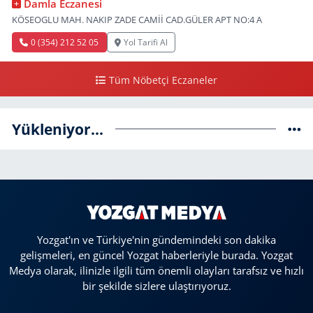
Damla Eczanesi
KÖSEOGLU MAH. NAKIP ZADE CAMİİ CAD.GÜLER APT NO:4 A
0 (354) 212 52 05
Yol Tarifi Al
Tüm Nöbetçi Eczaneler
Yükleniyor...
Yozgat'ın ve Türkiye'nin gündemindeki son dakika
gelişmeleri, en güncel Yozgat haberleriyle burada. Yozgat
Medya olarak, ilinizle ilgili tüm önemli olayları tarafsız ve hızlı
bir şekilde sizlere ulaştırıyoruz.