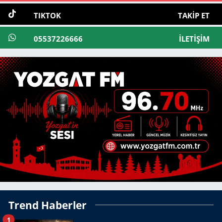
TIKTOK
TAKIP ET
05537226666
İLETIŞIM
Trend Haberler
1