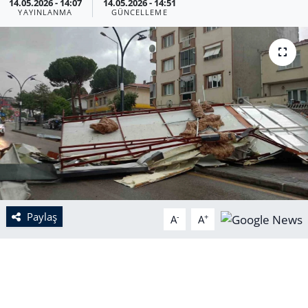
14.05.2026 - 14:07
14.05.2026 - 14:51
YAYINLANMA
GÜNCELLEME
Paylaş
-
+
A
A