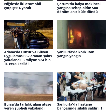
Niğde'de iki otomobil
Çorum'da balya makinesi
çarpıştı: 4 yaralı
yangına sebep oldu: 500
dönüm anız küle döndü
Adana'da Huzur ve Güven
Şanlıurfa'da korkutan
uygulaması: 62 aranan şahıs
yangın yangın
yakalandı, 3 milyon 924 bin
TL ceza kesildi
Bursa'da tarlalık alanı ateşe
Şanlıurfa'da hastane
veren şüpheli yakalandı
bahçesinde silahlı saldırı: 1'i