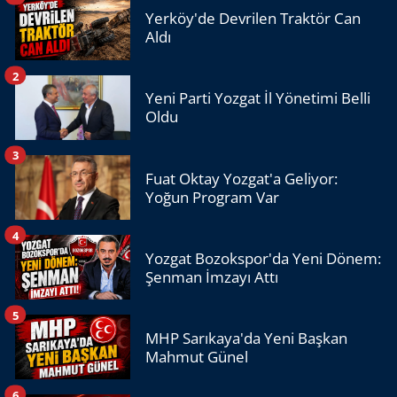
Yerköy'de Devrilen Traktör Can
Aldı
2
Yeni Parti Yozgat İl Yönetimi Belli
Oldu
3
Fuat Oktay Yozgat'a Geliyor:
Yoğun Program Var
4
Yozgat Bozokspor'da Yeni Dönem:
Şenman İmzayı Attı
5
MHP Sarıkaya'da Yeni Başkan
Mahmut Günel
6