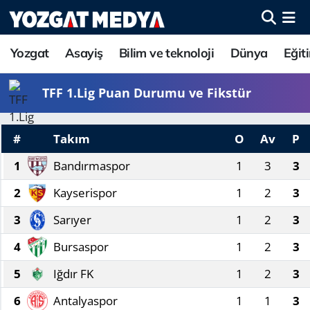
Yozgat
Asayiş
Bilim ve teknoloji
Dünya
Eğit
TFF 1.Lig Puan Durumu ve Fikstür
#
Takım
O
Av
P
1
Bandırmaspor
1
3
3
2
Kayserispor
1
2
3
3
Sarıyer
1
2
3
4
Bursaspor
1
2
3
5
Iğdır FK
1
2
3
6
Antalyaspor
1
1
3