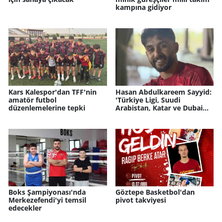
kampına gidiyor
Kars Kalespor'dan TFF'nin
Hasan Abdulkareem Sayyid:
amatör futbol
'Türkiye Ligi, Suudi
düzenlemelerine tepki
Arabistan, Katar ve Dubai
liglerinden iyi'
Boks Şampiyonası'nda
Göztepe Basketbol'dan
Merkezefendi'yi temsil
pivot takviyesi
edecekler