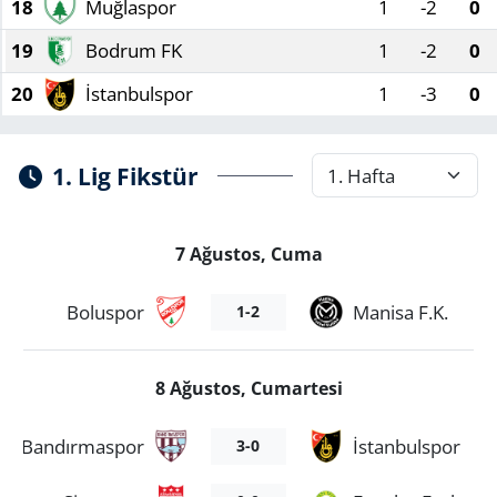
18
Muğlaspor
1
-2
0
19
Bodrum FK
1
-2
0
20
İstanbulspor
1
-3
0
1. Lig Fikstür
7 Ağustos, Cuma
Boluspor
Manisa F.K.
1-2
8 Ağustos, Cumartesi
Bandırmaspor
İstanbulspor
3-0