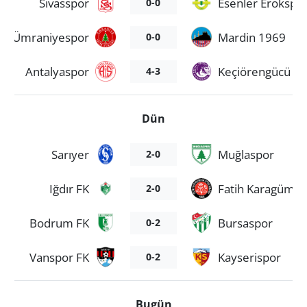
Sivasspor
Esenler Erokspo
0-0
Ümraniyespor
Mardin 1969
0-0
Antalyaspor
Keçiörengücü
4-3
Dün
Sarıyer
Muğlaspor
2-0
Iğdır FK
Fatih Karagümrü
2-0
Bodrum FK
Bursaspor
0-2
Vanspor FK
Kayserispor
0-2
Bugün