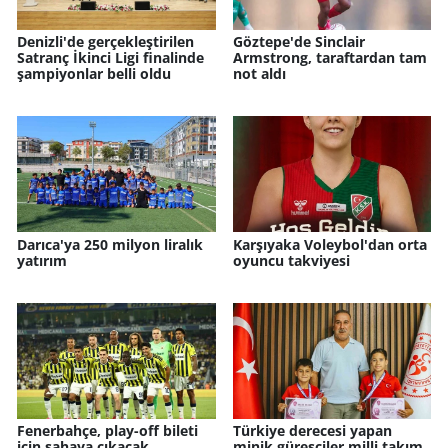
Denizli'de gerçekleştirilen
Göztepe'de Sinclair
Satranç İkinci Ligi finalinde
Armstrong, taraftardan tam
şampiyonlar belli oldu
not aldı
Darıca'ya 250 milyon liralık
Karşıyaka Voleybol'dan orta
yatırım
oyuncu takviyesi
Fenerbahçe, play-off bileti
Türkiye derecesi yapan
için sahaya çıkacak
minik güreşçiler milli takım