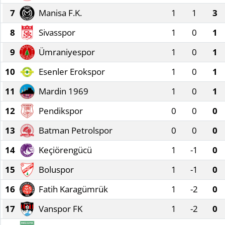
7
Manisa F.K.
1
1
3
8
Sivasspor
1
0
1
9
Ümraniyespor
1
0
1
10
Esenler Erokspor
1
0
1
11
Mardin 1969
1
0
1
12
Pendikspor
0
0
0
13
Batman Petrolspor
0
0
0
14
Keçiörengücü
1
-1
0
15
Boluspor
1
-1
0
16
Fatih Karagümrük
1
-2
0
17
Vanspor FK
1
-2
0